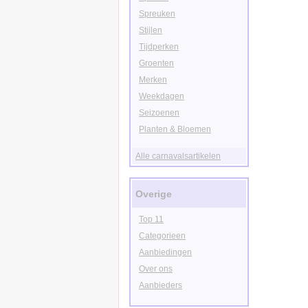
Spreuken
Stijlen
Tijdperken
Groenten
Merken
Weekdagen
Seizoenen
Planten & Bloemen
Alle carnavalsartikelen
Overige
Top 11
Categorieen
Aanbiedingen
Over ons
Aanbieders