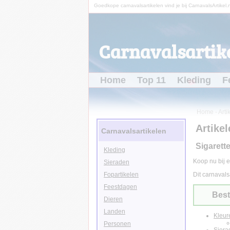
Goedkope carnavalsartikelen vind je bij CarnavalsArtikel.n
Carnavalsartike
Home
Top 11
Kleding
F
Home
-
Arti
Artikel
Carnavalsartikelen
Sigarette
Kleding
Koop nu bij e
Sieraden
Fopartikelen
Dit carnavals
Feestdagen
Best
Dieren
Landen
Kleur
Personen