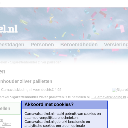
l
l.nl
eestdagen
Personen
Beroemdheden
Versierin
kelen
-
Sigarettenhouder zilver pailletten
en
nhouder zilver pailletten
-Carnavalskleding.nl voor slechts€ 4.95!
artikel
Sigarettenhouder zilver pailletten
is te bestellen bij
E-Carnavalskleding.nl
Akkoord met cookies?
ellen
Carnavalsartikel.nl maakt gebruik van cookies en
daarmee vergelijkbare technieken.
en
Carnavalsartikel.nl gebruikt functionele en
Zilver
analytische cookies om u een optimale