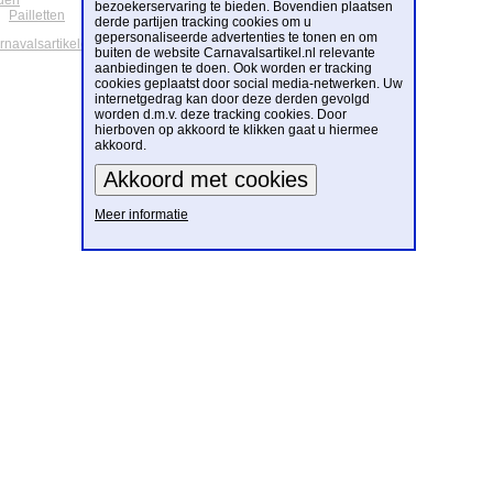
den
bezoekerservaring te bieden. Bovendien plaatsen
Pailletten
derde partijen tracking cookies om u
gepersonaliseerde advertenties te tonen en om
arnavalsartikelen
buiten de website Carnavalsartikel.nl relevante
aanbiedingen te doen. Ook worden er tracking
cookies geplaatst door social media-netwerken. Uw
internetgedrag kan door deze derden gevolgd
worden d.m.v. deze tracking cookies. Door
hierboven op akkoord te klikken gaat u hiermee
akkoord.
Meer informatie