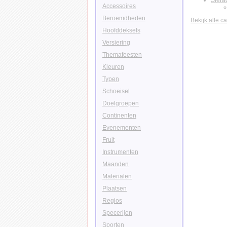
Siera
Accessoires
Beroemdheden
Bekijk alle c
Hoofddeksels
Versiering
Themafeesten
Kleuren
Typen
Schoeisel
Doelgroepen
Continenten
Evenementen
Fruit
Instrumenten
Maanden
Materialen
Plaatsen
Regios
Specerijen
Sporten