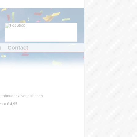
g
Contact
voor
€ 4,95
.