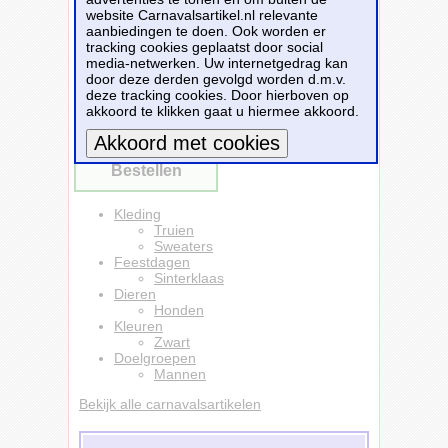
aan iedere honden liefhebber. De licht gewicht
website Carnavalsartikel.nl relevante
sweater heeft raglan mouwen en is van
aanbiedingen te doen. Ook worden er
ongeborsteld katoen. Materiaal: 80%
tracking cookies geplaatst door social
katoen/20% polyester, 240 grams kwaliteit.
media-netwerken. Uw internetgedrag kan
door deze derden gevolgd worden d.m.v.
Dit carnavalsartikel
Sint bernard honden
deze tracking cookies. Door hierboven op
sweater / trui my dog is serious cool zwart
akkoord te klikken gaat u hiermee akkoord.
voor heren
is te bestellen bij
Partyshopper.nl
voor
€ 22,99
.
Bestellen
Meer informatie
Kleding
Truien
Sweaters
Feestdagen
Sinterklaas
Dieren
Honden
Kleuren
Zwart
Doelgroepen
Mannen
Bekijk alle carnavalsartikelen