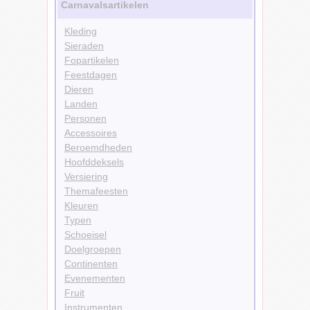
Carnavalsartikelen
Kleding
Sieraden
Fopartikelen
Feestdagen
Dieren
Landen
Personen
Accessoires
Beroemdheden
Hoofddeksels
Versiering
Themafeesten
Kleuren
Typen
Schoeisel
Doelgroepen
Continenten
Evenementen
Fruit
Instrumenten