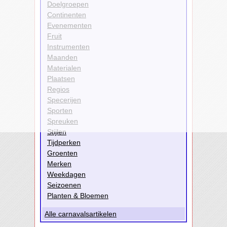
Doelgroepen
Continenten
Evenementen
Fruit
Instrumenten
Maanden
Materialen
Plaatsen
Regios
Specerijen
Sporten
Spreuken
Stijlen
Tijdperken
Groenten
Merken
Weekdagen
Seizoenen
Planten & Bloemen
Alle carnavalsartikelen