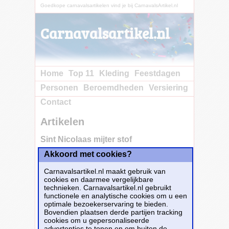
Goedkope carnavalsartikelen vind je bij CarnavalsArtikel.nl
Carnavalsartikel.nl
Home
Top 11
Kleding
Feestdagen
Personen
Beroemdheden
Versiering
Contact
Artikelen
Sint Nicolaas mijter stof
Akkoord met cookies?
Carnavalsartikel.nl maakt gebruik van
cookies en daarmee vergelijkbare
technieken. Carnavalsartikel.nl gebruikt
functionele en analytische cookies om u een
optimale bezoekerservaring te bieden.
Bovendien plaatsen derde partijen tracking
cookies om u gepersonaliseerde
advertenties te tonen en om buiten de