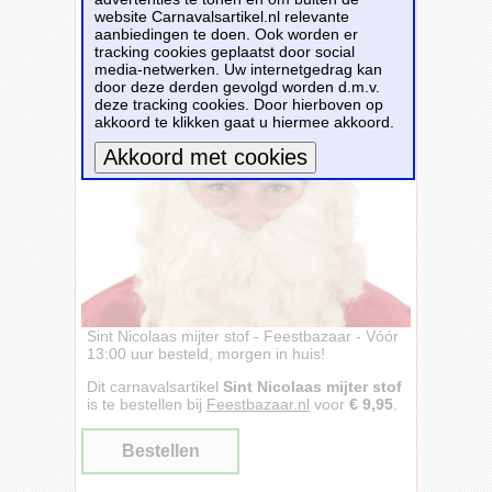
website Carnavalsartikel.nl relevante
aanbiedingen te doen. Ook worden er
tracking cookies geplaatst door social
media-netwerken. Uw internetgedrag kan
door deze derden gevolgd worden d.m.v.
deze tracking cookies. Door hierboven op
akkoord te klikken gaat u hiermee akkoord.
Meer informatie
Sint Nicolaas mijter stof - Feestbazaar - Vóór
13:00 uur besteld, morgen in huis!
Dit carnavalsartikel
Sint Nicolaas mijter stof
is te bestellen bij
Feestbazaar.nl
voor
€ 9,95
.
Bestellen