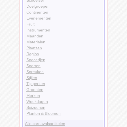
Schoeisel
Doelgroepen
Continenten
Evenementen
Fruit
Instrumenten
Maanden
Materialen
Plaatsen
Regios
Specerijen
Sporten
Spreuken
Stijlen
Tijdperken
Groenten
Merken
Weekdagen
Seizoenen
Planten & Bloemen
Alle carnavalsartikelen