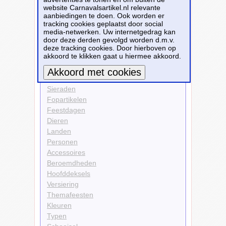
website Carnavalsartikel.nl relevante
Feestdagen
aanbiedingen te doen. Ook worden er
Sinterklaas
tracking cookies geplaatst door social
media-netwerken. Uw internetgedrag kan
Bekijk alle carnavalsartikelen
door deze derden gevolgd worden d.m.v.
deze tracking cookies. Door hierboven op
akkoord te klikken gaat u hiermee akkoord.
Carnavalsartikelen
Kleding
Sieraden
Meer informatie
Fopartikelen
Feestdagen
Dieren
Landen
Personen
Accessoires
Beroemdheden
Hoofddeksels
Versiering
Themafeesten
Kleuren
Typen