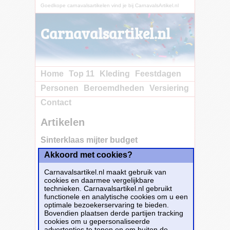
Goedkope carnavalsartikelen vind je bij CarnavalsArtikel.nl
Carnavalsartikel.nl
Home
Top 11
Kleding
Feestdagen
Personen
Beroemdheden
Versiering
Contact
Artikelen
Sinterklaas mijter budget
Akkoord met cookies?
Koop nu bij e-
Carnavalskleding.nl voor slechts€ 15.95!
Carnavalsartikel.nl maakt gebruik van
Dit carnavalsartikel
Sinterklaas mijter budget
cookies en daarmee vergelijkbare
is te bestellen bij
E-Carnavalskleding.nl
voor
€
technieken. Carnavalsartikel.nl gebruikt
15,95
.
functionele en analytische cookies om u een
optimale bezoekerservaring te bieden.
Bovendien plaatsen derde partijen tracking
Bestellen
cookies om u gepersonaliseerde
advertenties te tonen en om buiten de