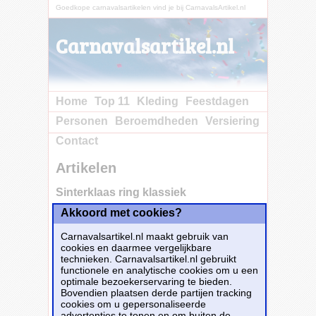
Goedkope carnavalsartikelen vind je bij CarnavalsArtikel.nl
Carnavalsartikel.nl
Home
Top 11
Kleding
Feestdagen
Personen
Beroemdheden
Versiering
Contact
Artikelen
Sinterklaas ring klassiek
Akkoord met cookies?
Carnavalsartikel.nl maakt gebruik van
cookies en daarmee vergelijkbare
technieken. Carnavalsartikel.nl gebruikt
functionele en analytische cookies om u een
optimale bezoekerservaring te bieden.
Bovendien plaatsen derde partijen tracking
cookies om u gepersonaliseerde
advertenties te tonen en om buiten de