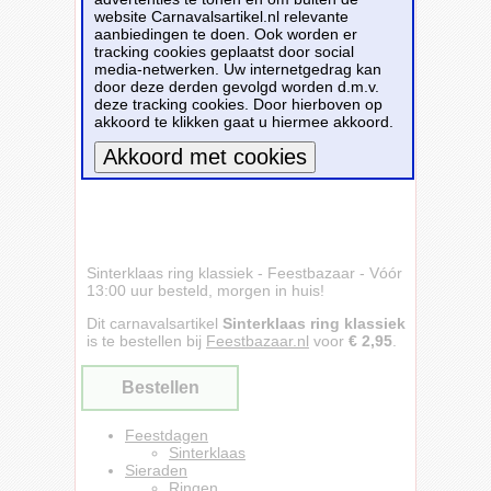
website Carnavalsartikel.nl relevante
aanbiedingen te doen. Ook worden er
tracking cookies geplaatst door social
media-netwerken. Uw internetgedrag kan
door deze derden gevolgd worden d.m.v.
deze tracking cookies. Door hierboven op
akkoord te klikken gaat u hiermee akkoord.
Meer informatie
Sinterklaas ring klassiek - Feestbazaar - Vóór
13:00 uur besteld, morgen in huis!
Dit carnavalsartikel
Sinterklaas ring klassiek
is te bestellen bij
Feestbazaar.nl
voor
€ 2,95
.
Bestellen
Feestdagen
Sinterklaas
Sieraden
Ringen