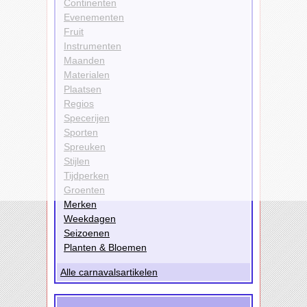
Continenten
Evenementen
Fruit
Instrumenten
Maanden
Materialen
Plaatsen
Regios
Specerijen
Sporten
Spreuken
Stijlen
Tijdperken
Groenten
Merken
Weekdagen
Seizoenen
Planten & Bloemen
Alle carnavalsartikelen