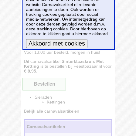
website Carnavalsartikel.nl relevante
aanbiedingen te doen. Ook worden er
tracking cookies geplaatst door social
media-netwerken. Uw internetgedrag kan
door deze derden gevolgd worden d.m.v.
deze tracking cookies. Door hierboven op
akkoord te klikken gaat u hiermee akkoord.
Sinterklaaskruis Met Ketting - Feestbazaar -
Vóór 13:00 uur besteld, morgen in huis!
Meer informatie
Dit carnavalsartikel
Sinterklaaskruis Met
Ketting
is te bestellen bij
Feestbazaar.nl
voor
€ 8,95
.
Bestellen
Sieraden
Kettingen
Bekijk alle carnavalsartikelen
Carnavalsartikelen