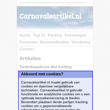
Goedkope carnavalsartikelen vind je bij CarnavalsArtikel.nl
Carnavalsartikel.nl
Home
Top 11
Kleding
Feestdagen
Personen
Beroemdheden
Versiering
Contact
Artikelen
Sinterklaaskruis Met Ketting
Akkoord met cookies?
Carnavalsartikel.nl maakt gebruik van
cookies en daarmee vergelijkbare
technieken. Carnavalsartikel.nl gebruikt
functionele en analytische cookies om u een
optimale bezoekerservaring te bieden.
Bovendien plaatsen derde partijen tracking
cookies om u gepersonaliseerde
advertenties te tonen en om buiten de