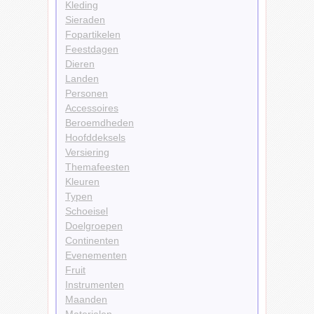
Kleding
Sieraden
Fopartikelen
Feestdagen
Dieren
Landen
Personen
Accessoires
Beroemdheden
Hoofddeksels
Versiering
Themafeesten
Kleuren
Typen
Schoeisel
Doelgroepen
Continenten
Evenementen
Fruit
Instrumenten
Maanden
Materialen