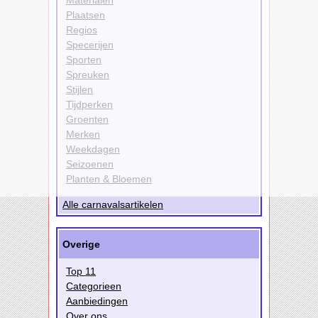
Plaatsen
Regios
Specerijen
Sporten
Spreuken
Stijlen
Tijdperken
Groenten
Merken
Weekdagen
Seizoenen
Planten & Bloemen
Alle carnavalsartikelen
Overige
Top 11
Categorieen
Aanbiedingen
Over ons