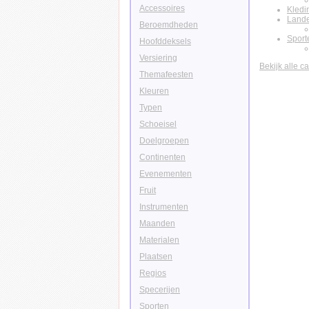
Accessoires
Kledi
Land
Beroemdheden
Sport
Hoofddeksels
Versiering
Bekijk alle c
Themafeesten
Kleuren
Typen
Schoeisel
Doelgroepen
Continenten
Evenementen
Fruit
Instrumenten
Maanden
Materialen
Plaatsen
Regios
Specerijen
Sporten