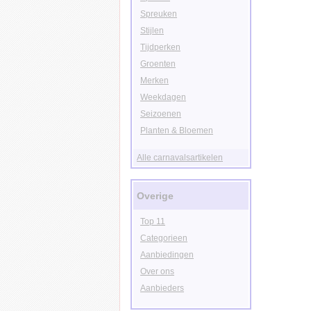
Spreuken
Stijlen
Tijdperken
Groenten
Merken
Weekdagen
Seizoenen
Planten & Bloemen
Alle carnavalsartikelen
Overige
Top 11
Categorieen
Aanbiedingen
Over ons
Aanbieders