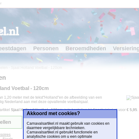
l
l.nl
eestdagen
Personen
Beroemdheden
Versierin
kelen
-
Sjaal Holland Voetbal - 120cm
en
lland Voetbal - 120cm
van 1,20 meter met de tekst"Holland"en de afbeelding van een
ig Nederland aan met deze opvallende voetbalsjaal.
artikel
Sjaal Holland Voetbal - 120cm
is te bestellen bij
Feestwinkel.nl
voor
€ 5,95
.
Akkoord met cookies?
ellen
Carnavalsartikel.nl maakt gebruik van cookies en
daarmee vergelijkbare technieken.
Carnavalsartikel.nl gebruikt functionele en
soires
analytische cookies om u een optimale