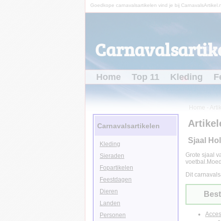
Goedkope carnavalsartikelen vind je bij CarnavalsArtikel.n
Carnavalsartike
Home
Top 11
Kleding
F
Home
-
Arti
Artikel
Carnavalsartikelen
Sjaal Ho
Kleding
Grote sjaal 
Sieraden
voetbal.Moed
Fopartikelen
Dit carnavals
Feestdagen
Dieren
Best
Landen
Acces
Personen