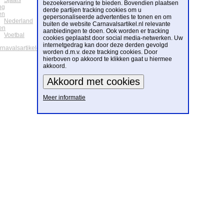
Sjaals
bezoekerservaring te bieden. Bovendien plaatsen
ng
derde partijen tracking cookies om u
en
gepersonaliseerde advertenties te tonen en om
Nederland
buiten de website Carnavalsartikel.nl relevante
en
aanbiedingen te doen. Ook worden er tracking
Voetbal
cookies geplaatst door social media-netwerken. Uw
internetgedrag kan door deze derden gevolgd
arnavalsartikelen
worden d.m.v. deze tracking cookies. Door
hierboven op akkoord te klikken gaat u hiermee
akkoord.
Meer informatie