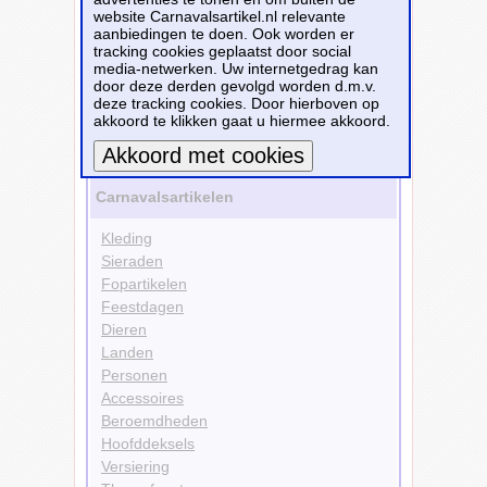
website Carnavalsartikel.nl relevante
aanbiedingen te doen. Ook worden er
Bestellen
tracking cookies geplaatst door social
media-netwerken. Uw internetgedrag kan
door deze derden gevolgd worden d.m.v.
Versiering
deze tracking cookies. Door hierboven op
Sjerpen
akkoord te klikken gaat u hiermee akkoord.
Bekijk alle carnavalsartikelen
Meer informatie
Carnavalsartikelen
Kleding
Sieraden
Fopartikelen
Feestdagen
Dieren
Landen
Personen
Accessoires
Beroemdheden
Hoofddeksels
Versiering