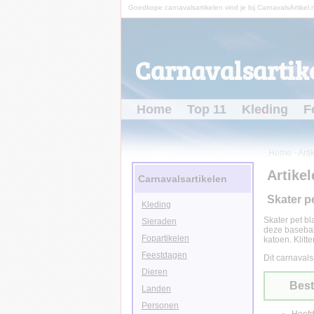
Goedkope carnavalsartikelen vind je bij CarnavalsArtikel.n
Carnavalsartike
Home
Top 11
Kleding
F
Home
-
Arti
Artikel
Carnavalsartikelen
Skater p
Kleding
Skater pet bl
Sieraden
deze baseball
Fopartikelen
katoen. Klitt
Feestdagen
Dit carnavals
Dieren
Best
Landen
Personen