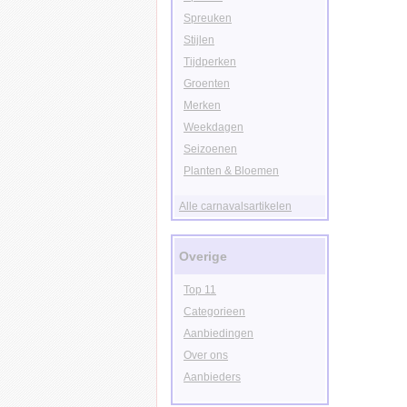
Spreuken
Stijlen
Tijdperken
Groenten
Merken
Weekdagen
Seizoenen
Planten & Bloemen
Alle carnavalsartikelen
Overige
Top 11
Categorieen
Aanbiedingen
Over ons
Aanbieders