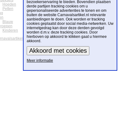
deksels
bezoekerservaring te bieden. Bovendien plaatsen
Hoeden
derde partijen tracking cookies om u
Petten
gepersonaliseerde advertenties te tonen en om
ng
buiten de website Carnavalsartikel.nl relevante
en
aanbiedingen te doen. Ook worden er tracking
Blauw
cookies geplaatst door social media-netwerken. Uw
groepen
internetgedrag kan door deze derden gevolgd
Kinderen
worden d.m.v. deze tracking cookies. Door
hierboven op akkoord te klikken gaat u hiermee
arnavalsartikelen
akkoord.
Meer informatie