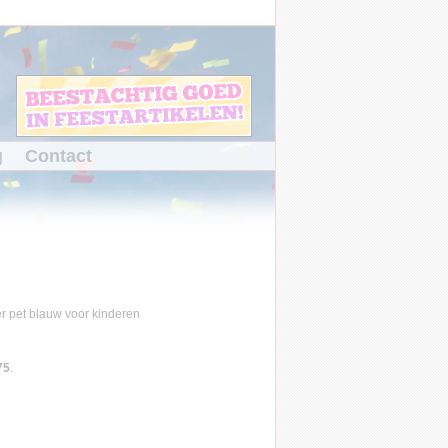
g
Contact
75
.