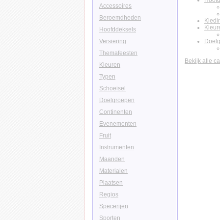
Hoofd
Accessoires
Beroemdheden
Kledi
Kleur
Hoofddeksels
Versiering
Doel
Themafeesten
Bekijk alle c
Kleuren
Typen
Schoeisel
Doelgroepen
Continenten
Evenementen
Fruit
Instrumenten
Maanden
Materialen
Plaatsen
Regios
Specerijen
Sporten