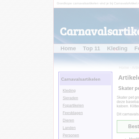
Goedkope carnavalsartikelen vind je bij CarnavalsArtikel.n
Carnavalsartike
Home
Top 11
Kleding
F
Home
-
Arti
Artikel
Carnavalsartikelen
Skater p
Kleding
Skater pet gr
Sieraden
deze baseball
Fopartikelen
katoen. Klitt
Feestdagen
Dit carnavals
Dieren
Best
Landen
Personen