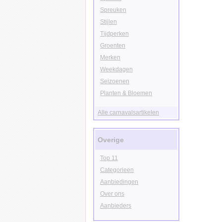
Spreuken
Stijlen
Tijdperken
Groenten
Merken
Weekdagen
Seizoenen
Planten & Bloemen
Alle carnavalsartikelen
Overige
Top 11
Categorieen
Aanbiedingen
Over ons
Aanbieders