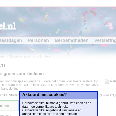
l
l.nl
eestdagen
Personen
Beroemdheden
Versierin
kelen
-
Skater pet groen voor kinderen
en
et groen voor kinderen
oen voor meisjes en jongens. Stoere pet groen voor stoere skaters. Op
 cap staat in het wit de tekst: SKATER. Materiaal: 65% polyester / 35%
enbandsluiting.
Akkoord met cookies?
artikel
Skater pet groen voor kinderen
is te bestellen bij
Partyshopper.nl
voor
€ 9,
Carnavalsartikel.nl maakt gebruik van cookies en
ellen
daarmee vergelijkbare technieken.
Carnavalsartikel.nl gebruikt functionele en
analytische cookies om u een optimale