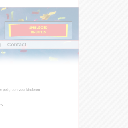
g
Contact
75
.