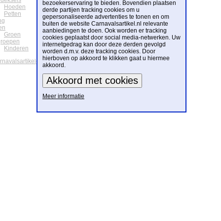
deksels
bezoekerservaring te bieden. Bovendien plaatsen
Hoeden
derde partijen tracking cookies om u
Petten
gepersonaliseerde advertenties te tonen en om
ng
buiten de website Carnavalsartikel.nl relevante
en
aanbiedingen te doen. Ook worden er tracking
Groen
cookies geplaatst door social media-netwerken. Uw
groepen
internetgedrag kan door deze derden gevolgd
Kinderen
worden d.m.v. deze tracking cookies. Door
hierboven op akkoord te klikken gaat u hiermee
arnavalsartikelen
akkoord.
Meer informatie