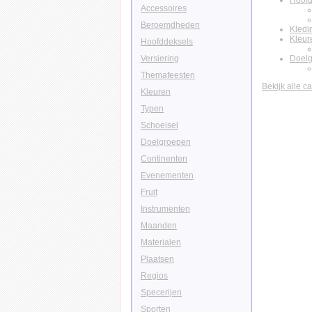
Hoofd
Accessoires
Beroemdheden
Kledi
Kleur
Hoofddeksels
Versiering
Doel
Themafeesten
Bekijk alle c
Kleuren
Typen
Schoeisel
Doelgroepen
Continenten
Evenementen
Fruit
Instrumenten
Maanden
Materialen
Plaatsen
Regios
Specerijen
Sporten