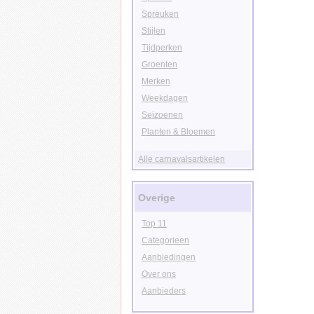
Spreuken
Stijlen
Tijdperken
Groenten
Merken
Weekdagen
Seizoenen
Planten & Bloemen
Alle carnavalsartikelen
Overige
Top 11
Categorieen
Aanbiedingen
Over ons
Aanbieders