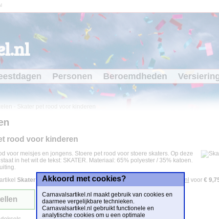
l
l.nl
eestdagen
Personen
Beroemdheden
Versierin
kelen
-
Skater pet rood voor kinderen
en
et rood voor kinderen
od voor meisjes en jongens. Stoere pet rood voor stoere skaters. Op deze
staat in het wit de tekst: SKATER. Materiaal: 65% polyester / 35% katoen.
uiting.
Akkoord met cookies?
artikel
Skater pet rood voor kinderen
is te bestellen bij
Partyshopper.nl
voor
€ 9,7
Carnavalsartikel.nl maakt gebruik van cookies en
ellen
daarmee vergelijkbare technieken.
Carnavalsartikel.nl gebruikt functionele en
analytische cookies om u een optimale