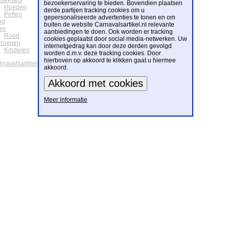
deksels
bezoekerservaring te bieden. Bovendien plaatsen
Hoeden
derde partijen tracking cookies om u
Petten
gepersonaliseerde advertenties te tonen en om
ng
buiten de website Carnavalsartikel.nl relevante
en
aanbiedingen te doen. Ook worden er tracking
Rood
cookies geplaatst door social media-netwerken. Uw
groepen
internetgedrag kan door deze derden gevolgd
Kinderen
worden d.m.v. deze tracking cookies. Door
hierboven op akkoord te klikken gaat u hiermee
arnavalsartikelen
akkoord.
Meer informatie