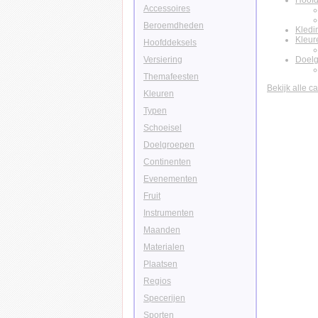
Hoofd
Accessoires
Beroemdheden
Kledi
Kleur
Hoofddeksels
Versiering
Doel
Themafeesten
Bekijk alle c
Kleuren
Typen
Schoeisel
Doelgroepen
Continenten
Evenementen
Fruit
Instrumenten
Maanden
Materialen
Plaatsen
Regios
Specerijen
Sporten