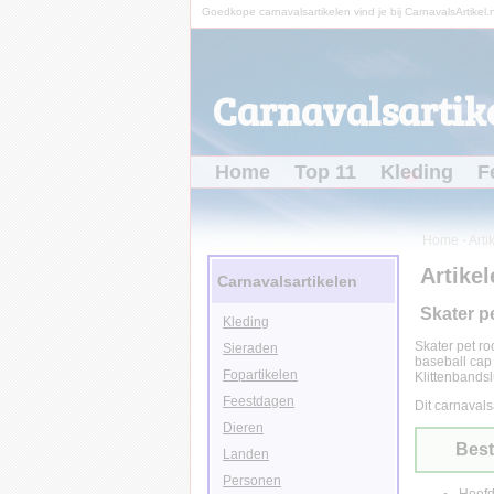
Goedkope carnavalsartikelen vind je bij CarnavalsArtikel.n
Carnavalsartike
Home
Top 11
Kleding
F
Home
-
Arti
Artikel
Carnavalsartikelen
Skater p
Kleding
Skater pet ro
Sieraden
baseball cap 
Fopartikelen
Klittenbandsl
Feestdagen
Dit carnavals
Dieren
Best
Landen
Personen