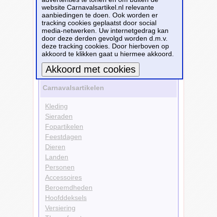
website Carnavalsartikel.nl relevante
Personen
aanbiedingen te doen. Ook worden er
Skelet
tracking cookies geplaatst door social
Feestdagen
media-netwerken. Uw internetgedrag kan
Huwelijk
door deze derden gevolgd worden d.m.v.
Themafeesten
deze tracking cookies. Door hierboven op
Halloween
akkoord te klikken gaat u hiermee akkoord.
Bekijk alle carnavalsartikelen
Meer informatie
Carnavalsartikelen
Kleding
Sieraden
Fopartikelen
Feestdagen
Dieren
Landen
Personen
Accessoires
Beroemdheden
Hoofddeksels
Versiering