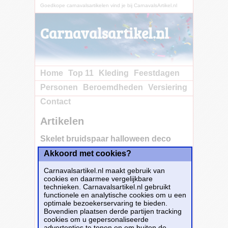
Goedkope carnavalsartikelen vind je bij CarnavalsArtikel.nl
Carnavalsartikel.nl
Home
Top 11
Kleding
Feestdagen
Personen
Beroemdheden
Versiering
Contact
Artikelen
Skelet bruidspaar halloween deco
Akkoord met cookies?
Koop nu
bij e-Carnavalskleding.nl voor slechts€ 6.50!
Carnavalsartikel.nl maakt gebruik van
Dit carnavalsartikel
Skelet bruidspaar
cookies en daarmee vergelijkbare
halloween deco
is te bestellen bij
E-
technieken. Carnavalsartikel.nl gebruikt
Carnavalskleding.nl
voor
€ 6,50
.
functionele en analytische cookies om u een
optimale bezoekerservaring te bieden.
Bovendien plaatsen derde partijen tracking
Bestellen
cookies om u gepersonaliseerde
advertenties te tonen en om buiten de