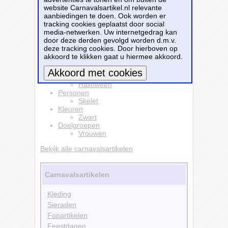
website Carnavalsartikel.nl relevante
en-feest.nl
voor
€ 18,84
.
aanbiedingen te doen. Ook worden er
tracking cookies geplaatst door social
Bestellen
media-netwerken. Uw internetgedrag kan
door deze derden gevolgd worden d.m.v.
deze tracking cookies. Door hierboven op
Kleding
akkoord te klikken gaat u hiermee akkoord.
Kostuums
T-shirts
Themafeesten
Halloween
Meer informatie
Personen
Skelet
Kleuren
Zwart
Doelgroepen
Vrouwen
Bekijk alle carnavalsartikelen
Carnavalsartikelen
Kleding
Sieraden
Fopartikelen
Feestdagen