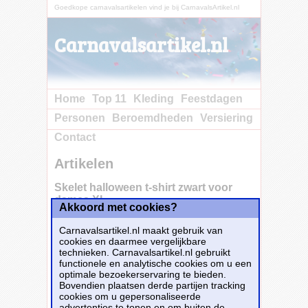
Goedkope carnavalsartikelen vind je bij CarnavalsArtikel.nl
Carnavalsartikel.nl
Home
Top 11
Kleding
Feestdagen
Personen
Beroemdheden
Versiering
Contact
Artikelen
Skelet halloween t-shirt zwart voor
dames XL -
Akkoord met cookies?
Carnavalsartikel.nl maakt gebruik van
cookies en daarmee vergelijkbare
Halloween skelet t-shirt zwart voor dames. Op
technieken. Carnavalsartikel.nl gebruikt
dit zwarte shirt staat een groot skelet met een
functionele en analytische cookies om u een
hart gedrukt. Materiaal: 150 grams, 100%
optimale bezoekerservaring te bieden.
katoen.
Bovendien plaatsen derde partijen tracking
cookies om u gepersonaliseerde
Dit carnavalsartikel
Skelet halloween t-shirt
advertenties te tonen en om buiten de
zwart voor dames XL -
is te bestellen bij
Fun-