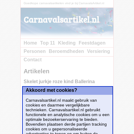
Goedkope carnavalsartikelen vind je bij CarnavalsArtikel.nl
Carnavalsartikel.nl
Home
Top 11
Kleding
Feestdagen
Personen
Beroemdheden
Versiering
Contact
Artikelen
Skelet jurkje roze kind Ballerina
Akkoord met cookies?
Koop nu bij
e-Carnavalskleding.nl voor slechts€ 31.95!
Carnavalsartikel.nl maakt gebruik van
Dit carnavalsartikel
Skelet jurkje roze kind
cookies en daarmee vergelijkbare
Ballerina
is te bestellen bij
E-
technieken. Carnavalsartikel.nl gebruikt
Carnavalskleding.nl
voor
€ 31,95
.
functionele en analytische cookies om u een
optimale bezoekerservaring te bieden.
Bovendien plaatsen derde partijen tracking
Bestellen
cookies om u gepersonaliseerde
advertenties te tonen en om buiten de