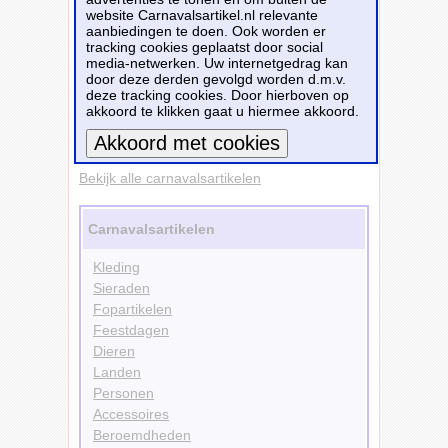
website Carnavalsartikel.nl relevante
Personen
aanbiedingen te doen. Ook worden er
Skelet
tracking cookies geplaatst door social
Ballerinas
media-netwerken. Uw internetgedrag kan
Kleding
door deze derden gevolgd worden d.m.v.
Jurken
deze tracking cookies. Door hierboven op
Kleuren
akkoord te klikken gaat u hiermee akkoord.
Roze
Doelgroepen
Kinderen
Meer informatie
Bekijk alle carnavalsartikelen
Carnavalsartikelen
Kleding
Sieraden
Fopartikelen
Feestdagen
Dieren
Landen
Personen
Accessoires
Beroemdheden