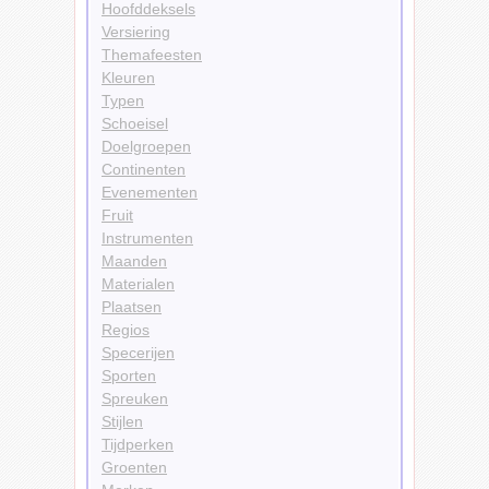
Hoofddeksels
Versiering
Themafeesten
Kleuren
Typen
Schoeisel
Doelgroepen
Continenten
Evenementen
Fruit
Instrumenten
Maanden
Materialen
Plaatsen
Regios
Specerijen
Sporten
Spreuken
Stijlen
Tijdperken
Groenten