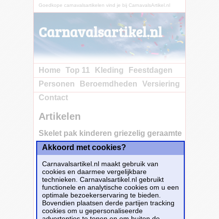
Goedkope carnavalsartikelen vind je bij CarnavalsArtikel.nl
Carnavalsartikel.nl
Home
Top 11
Kleding
Feestdagen
Personen
Beroemdheden
Versiering
Contact
Artikelen
Skelet pak kinderen griezelig geraamte
Akkoord met cookies?
Koop nu bij e-Carnavalskleding.nl voor
Carnavalsartikel.nl maakt gebruik van
slechts€ 17.45!
cookies en daarmee vergelijkbare
Dit carnavalsartikel
Skelet pak kinderen
technieken. Carnavalsartikel.nl gebruikt
griezelig geraamte
is te bestellen bij
E-
functionele en analytische cookies om u een
Carnavalskleding.nl
voor
€ 17,45
.
optimale bezoekerservaring te bieden.
Bovendien plaatsen derde partijen tracking
cookies om u gepersonaliseerde
Bestellen
advertenties te tonen en om buiten de