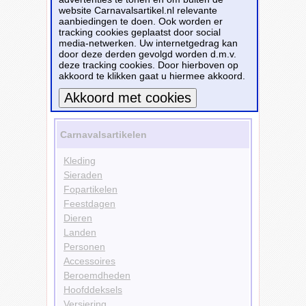
website Carnavalsartikel.nl relevante
aanbiedingen te doen. Ook worden er
Personen
tracking cookies geplaatst door social
Skelet
media-netwerken. Uw internetgedrag kan
Kleding
door deze derden gevolgd worden d.m.v.
Pakken
deze tracking cookies. Door hierboven op
Doelgroepen
akkoord te klikken gaat u hiermee akkoord.
Kinderen
Bekijk alle carnavalsartikelen
Meer informatie
Carnavalsartikelen
Kleding
Sieraden
Fopartikelen
Feestdagen
Dieren
Landen
Personen
Accessoires
Beroemdheden
Hoofddeksels
Versiering