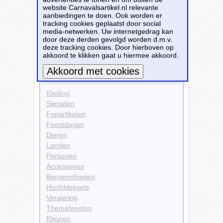
website Carnavalsartikel.nl relevante
Personen
aanbiedingen te doen. Ook worden er
Skelet
tracking cookies geplaatst door social
Dieren
media-netwerken. Uw internetgedrag kan
Honden
door deze derden gevolgd worden d.m.v.
deze tracking cookies. Door hierboven op
Bekijk alle carnavalsartikelen
akkoord te klikken gaat u hiermee akkoord.
Carnavalsartikelen
Meer informatie
Kleding
Sieraden
Fopartikelen
Feestdagen
Dieren
Landen
Personen
Accessoires
Beroemdheden
Hoofddeksels
Versiering
Themafeesten
Kleuren