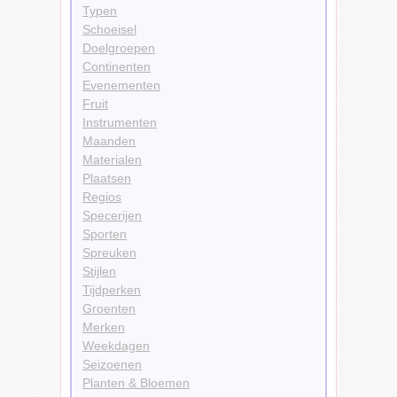
Typen
Schoeisel
Doelgroepen
Continenten
Evenementen
Fruit
Instrumenten
Maanden
Materialen
Plaatsen
Regios
Specerijen
Sporten
Spreuken
Stijlen
Tijdperken
Groenten
Merken
Weekdagen
Seizoenen
Planten & Bloemen