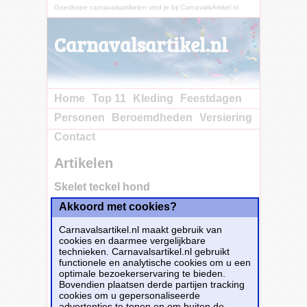
Goedkope carnavalsartikelen vind je bij CarnavalsArtikel.nl
Carnavalsartikel.nl
Home
Top 11
Kleding
Feestdagen
Personen
Beroemdheden
Versiering
Contact
Artikelen
Skelet teckel hond
Akkoord met cookies?
Koop nu bij e-
Carnavalskleding.nl voor slechts€ 28.70!
Carnavalsartikel.nl maakt gebruik van
Dit carnavalsartikel
Skelet teckel hond
is te
cookies en daarmee vergelijkbare
bestellen bij
E-Carnavalskleding.nl
voor
€
technieken. Carnavalsartikel.nl gebruikt
28,70
.
functionele en analytische cookies om u een
optimale bezoekerservaring te bieden.
Bovendien plaatsen derde partijen tracking
Bestellen
cookies om u gepersonaliseerde
advertenties te tonen en om buiten de