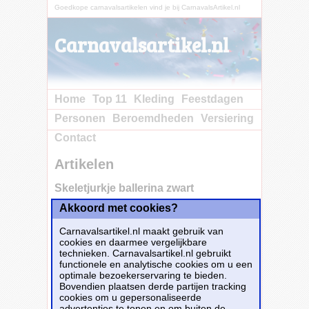
Goedkope carnavalsartikelen vind je bij CarnavalsArtikel.nl
Carnavalsartikel.nl
Home
Top 11
Kleding
Feestdagen
Personen
Beroemdheden
Versiering
Contact
Artikelen
Skeletjurkje ballerina zwart
Akkoord met cookies?
Koop nu bij e-
Carnavalskleding.nl voor slechts€ 42.95!
Carnavalsartikel.nl maakt gebruik van
Dit carnavalsartikel
Skeletjurkje ballerina
cookies en daarmee vergelijkbare
zwart
is te bestellen bij
E-Carnavalskleding.nl
technieken. Carnavalsartikel.nl gebruikt
voor
€ 42,95
.
functionele en analytische cookies om u een
optimale bezoekerservaring te bieden.
Bovendien plaatsen derde partijen tracking
Bestellen
cookies om u gepersonaliseerde
advertenties te tonen en om buiten de