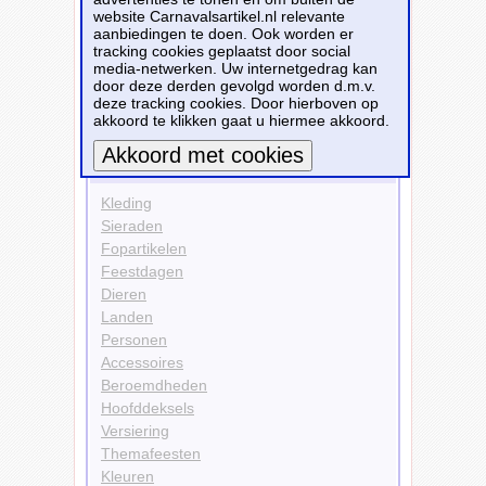
website Carnavalsartikel.nl relevante
Personen
aanbiedingen te doen. Ook worden er
Ballerinas
tracking cookies geplaatst door social
Kleuren
media-netwerken. Uw internetgedrag kan
Zwart
door deze derden gevolgd worden d.m.v.
deze tracking cookies. Door hierboven op
Bekijk alle carnavalsartikelen
akkoord te klikken gaat u hiermee akkoord.
Carnavalsartikelen
Meer informatie
Kleding
Sieraden
Fopartikelen
Feestdagen
Dieren
Landen
Personen
Accessoires
Beroemdheden
Hoofddeksels
Versiering
Themafeesten
Kleuren