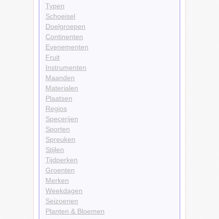
Typen
Schoeisel
Doelgroepen
Continenten
Evenementen
Fruit
Instrumenten
Maanden
Materialen
Plaatsen
Regios
Specerijen
Sporten
Spreuken
Stijlen
Tijdperken
Groenten
Merken
Weekdagen
Seizoenen
Planten & Bloemen