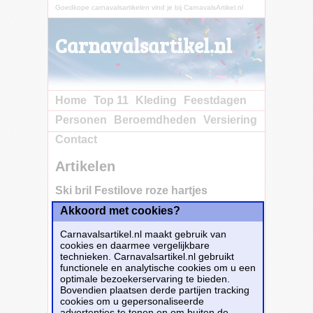
Goedkope carnavalsartikelen vind je bij CarnavalsArtikel.nl
Carnavalsartikel.nl
Home
Top 11
Kleding
Feestdagen
Personen
Beroemdheden
Versiering
Contact
Artikelen
Ski bril Festilove roze hartjes
Akkoord met cookies?
Koop nu bij
e-Carnavalskleding.nl voor slechts€ 7.85!
Carnavalsartikel.nl maakt gebruik van
Dit carnavalsartikel
Ski bril Festilove roze
cookies en daarmee vergelijkbare
hartjes
is te bestellen bij
E-
technieken. Carnavalsartikel.nl gebruikt
Carnavalskleding.nl
voor
€ 7,85
.
functionele en analytische cookies om u een
optimale bezoekerservaring te bieden.
Bovendien plaatsen derde partijen tracking
Bestellen
cookies om u gepersonaliseerde
advertenties te tonen en om buiten de