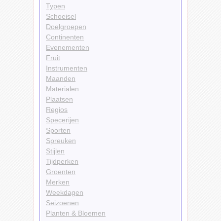
Typen
Schoeisel
Doelgroepen
Continenten
Evenementen
Fruit
Instrumenten
Maanden
Materialen
Plaatsen
Regios
Specerijen
Sporten
Spreuken
Stijlen
Tijdperken
Groenten
Merken
Weekdagen
Seizoenen
Planten & Bloemen