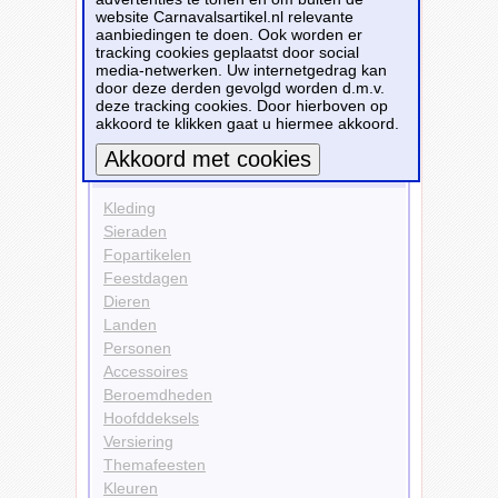
website Carnavalsartikel.nl relevante
Accessoires
aanbiedingen te doen. Ook worden er
Brillen
tracking cookies geplaatst door social
Kleuren
media-netwerken. Uw internetgedrag kan
Roze
door deze derden gevolgd worden d.m.v.
deze tracking cookies. Door hierboven op
Bekijk alle carnavalsartikelen
akkoord te klikken gaat u hiermee akkoord.
Carnavalsartikelen
Meer informatie
Kleding
Sieraden
Fopartikelen
Feestdagen
Dieren
Landen
Personen
Accessoires
Beroemdheden
Hoofddeksels
Versiering
Themafeesten
Kleuren