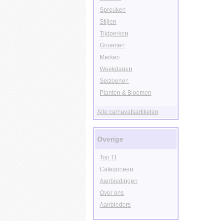
Spreuken
Stijlen
Tijdperken
Groenten
Merken
Weekdagen
Seizoenen
Planten & Bloemen
Alle carnavalsartikelen
Overige
Top 11
Categorieen
Aanbiedingen
Over ons
Aanbieders