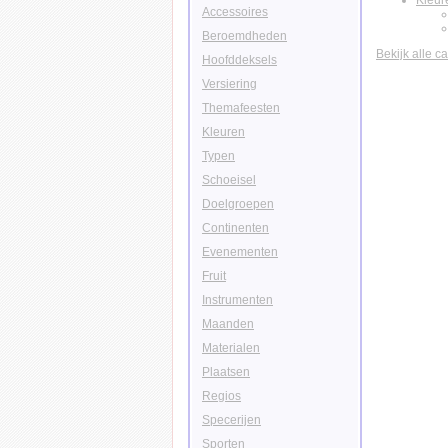
Kleur
Accessoires
Beroemdheden
Bekijk alle c
Hoofddeksels
Versiering
Themafeesten
Kleuren
Typen
Schoeisel
Doelgroepen
Continenten
Evenementen
Fruit
Instrumenten
Maanden
Materialen
Plaatsen
Regios
Specerijen
Sporten