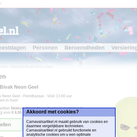
l
l.nl
eestdagen
Personen
Beroemdheden
Versierin
kelen
-
Skimuts Bivak Neon Geel
en
Bivak Neon Geel
k Neon Geel - Feestbazaar - Vóór 13:00 uur
en in huis!
artikel
Skimuts Bivak Neon Geel
is te bestellen bij
Akkoord met cookies?
nl
voor
€ 6,95
.
Carnavalsartikel.nl maakt gebruik van cookies en
ellen
daarmee vergelijkbare technieken.
Carnavalsartikel.nl gebruikt functionele en
analytische cookies om u een optimale