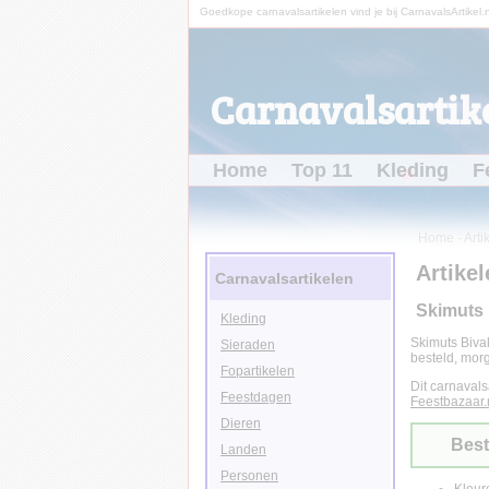
Goedkope carnavalsartikelen vind je bij CarnavalsArtikel.n
Carnavalsartike
Home
Top 11
Kleding
F
Home
-
Arti
Artikel
Carnavalsartikelen
Skimuts 
Kleding
Skimuts Biva
Sieraden
besteld, morg
Fopartikelen
Dit carnavals
Feestdagen
Feestbazaar.
Dieren
Best
Landen
Personen