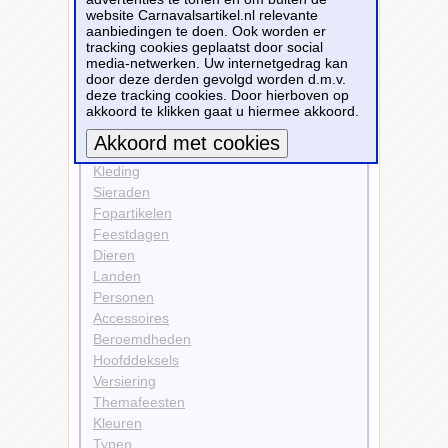
website Carnavalsartikel.nl relevante
Kleding
aanbiedingen te doen. Ook worden er
Kostuums
tracking cookies geplaatst door social
Nachtjapons
media-netwerken. Uw internetgedrag kan
door deze derden gevolgd worden d.m.v.
Bekijk alle carnavalsartikelen
deze tracking cookies. Door hierboven op
akkoord te klikken gaat u hiermee akkoord.
Carnavalsartikelen
Kleding
Meer informatie
Sieraden
Fopartikelen
Feestdagen
Dieren
Landen
Personen
Accessoires
Beroemdheden
Hoofddeksels
Versiering
Themafeesten
Kleuren
Typen