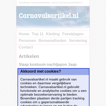
Goedkope carnavalsartikelen vind je bij CarnavalsArtikel.nl
Carnavalsartikel.nl
Home
Top 11
Kleding
Feestdagen
Personen
Beroemdheden
Versiering
Contact
Artikelen
Slaap kostuum nachtjapon Jaap
Akkoord met cookies?
Koop nu
bij e-Carnavalskleding.nl voor slechts€ 39.95!
Carnavalsartikel.nl maakt gebruik van
Dit carnavalsartikel
Slaap kostuum
cookies en daarmee vergelijkbare
nachtjapon Jaap
is te bestellen bij
E-
technieken. Carnavalsartikel.nl gebruikt
Carnavalskleding.nl
voor
€ 39,95
.
functionele en analytische cookies om u een
optimale bezoekerservaring te bieden.
Bovendien plaatsen derde partijen tracking
Bestellen
cookies om u gepersonaliseerde
advertenties te tonen en om buiten de