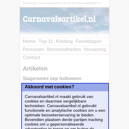
Goedkope carnavalsartikelen vind je bij CarnavalsArtikel.nl
Carnavalsartikel.nl
Home
Top 11
Kleding
Feestdagen
Personen
Beroemdheden
Versiering
Contact
Artikelen
Slagersmes nep halloween
Akkoord met cookies?
Koop nu bij e-
Carnavalskleding.nl voor slechts€ 4.95!
Carnavalsartikel.nl maakt gebruik van
Dit carnavalsartikel
Slagersmes nep
cookies en daarmee vergelijkbare
halloween
is te bestellen bij
E-
technieken. Carnavalsartikel.nl gebruikt
Carnavalskleding.nl
voor
€ 4,95
.
functionele en analytische cookies om u een
optimale bezoekerservaring te bieden.
Bovendien plaatsen derde partijen tracking
Bestellen
cookies om u gepersonaliseerde
advertenties te tonen en om buiten de