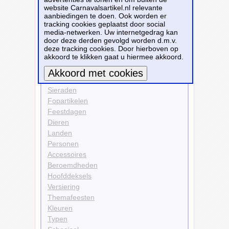
website Carnavalsartikel.nl relevante
Themafeesten
aanbiedingen te doen. Ook worden er
Halloween
tracking cookies geplaatst door social
media-netwerken. Uw internetgedrag kan
Bekijk alle carnavalsartikelen
door deze derden gevolgd worden d.m.v.
deze tracking cookies. Door hierboven op
akkoord te klikken gaat u hiermee akkoord.
Carnavalsartikelen
Kleding
Sieraden
Meer informatie
Fopartikelen
Feestdagen
Dieren
Landen
Personen
Accessoires
Beroemdheden
Hoofddeksels
Versiering
Themafeesten
Kleuren
Typen