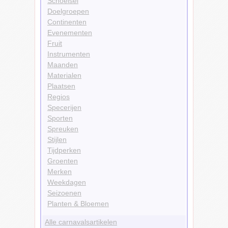
Schoeisel
Doelgroepen
Continenten
Evenementen
Fruit
Instrumenten
Maanden
Materialen
Plaatsen
Regios
Specerijen
Sporten
Spreuken
Stijlen
Tijdperken
Groenten
Merken
Weekdagen
Seizoenen
Planten & Bloemen
Alle carnavalsartikelen