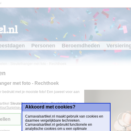
l
l.nl
eestdagen
Personen
Beroemdheden
Versierin
kelen
-
Sleutelhanger met foto - Rechthoek
en
anger met foto - Rechthoek
r bedrukt met je mooiste foto! Een juweel voor aan
artikel
Sleutelhanger met foto - Rechthoek
is te
Akkoord met cookies?
YourSurprise.nl
voor
€ 12,95
.
Carnavalsartikel.nl maakt gebruik van cookies en
ellen
daarmee vergelijkbare technieken.
Carnavalsartikel.nl gebruikt functionele en
analytische cookies om u een optimale