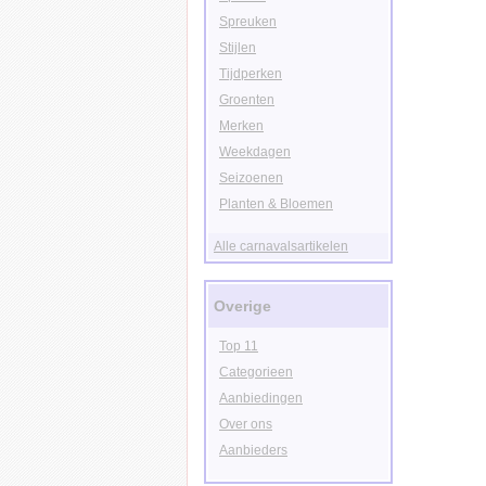
Spreuken
Stijlen
Tijdperken
Groenten
Merken
Weekdagen
Seizoenen
Planten & Bloemen
Alle carnavalsartikelen
Overige
Top 11
Categorieen
Aanbiedingen
Over ons
Aanbieders