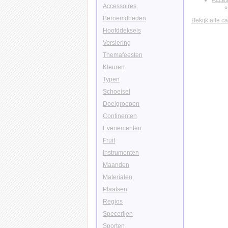
Acces
Accessoires
Beroemdheden
Bekijk alle c
Hoofddeksels
Versiering
Themafeesten
Kleuren
Typen
Schoeisel
Doelgroepen
Continenten
Evenementen
Fruit
Instrumenten
Maanden
Materialen
Plaatsen
Regios
Specerijen
Sporten