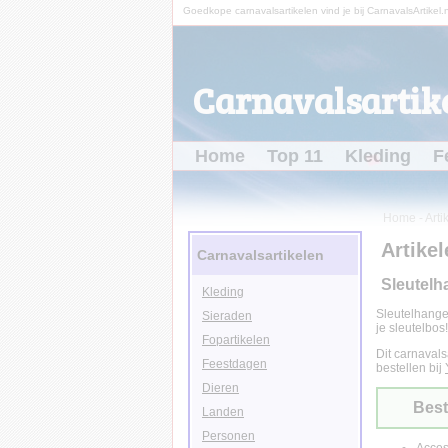
Goedkope carnavalsartikelen vind je bij CarnavalsArtikel.n
Carnavalsartike
Home
Top 11
Kleding
F
Home
-
Arti
Artikel
Carnavalsartikelen
Sleutelh
Kleding
Sleutelhange
Sieraden
je sleutelbos!
Fopartikelen
Dit carnavals
Feestdagen
bestellen bij
Dieren
Best
Landen
Personen