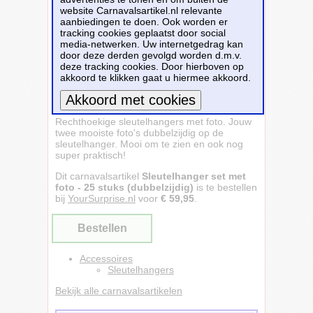
website Carnavalsartikel.nl relevante
aanbiedingen te doen. Ook worden er
tracking cookies geplaatst door social
media-netwerken. Uw internetgedrag kan
door deze derden gevolgd worden d.m.v.
deze tracking cookies. Door hierboven op
akkoord te klikken gaat u hiermee akkoord.
Rechthoekige sleutelhangers met foto. Jouw
Meer informatie
twee mooiste foto's dubbelzijdig op de
sleutelhanger. Mooi om te zien en ook nog
super praktisch!
Dit carnavalsartikel
Sleutelhanger set met
foto - 25 stuks (dubbelzijdig)
is te bestellen
bij
YourSurprise.nl
voor
€ 59,95
.
Bestellen
Accessoires
Sleutelhangers
Bekijk alle carnavalsartikelen