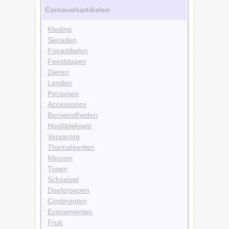
Carnavalsartikelen
Kleding
Sieraden
Fopartikelen
Feestdagen
Dieren
Landen
Personen
Accessoires
Beroemdheden
Hoofddeksels
Versiering
Themafeesten
Kleuren
Typen
Schoeisel
Doelgroepen
Continenten
Evenementen
Fruit