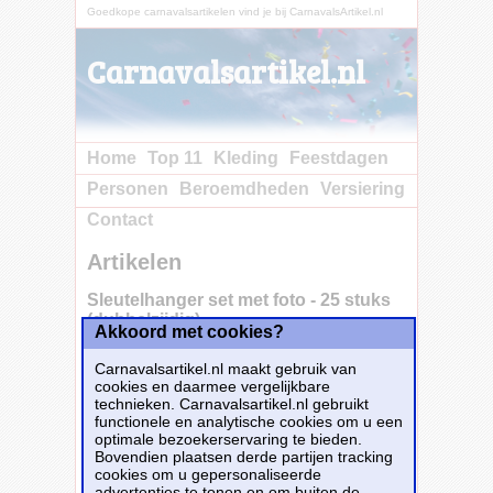
Goedkope carnavalsartikelen vind je bij CarnavalsArtikel.nl
Carnavalsartikel.nl
Home
Top 11
Kleding
Feestdagen
Personen
Beroemdheden
Versiering
Contact
Artikelen
Sleutelhanger set met foto - 25 stuks
(dubbelzijdig)
Akkoord met cookies?
Carnavalsartikel.nl maakt gebruik van
cookies en daarmee vergelijkbare
technieken. Carnavalsartikel.nl gebruikt
functionele en analytische cookies om u een
optimale bezoekerservaring te bieden.
Bovendien plaatsen derde partijen tracking
cookies om u gepersonaliseerde
advertenties te tonen en om buiten de