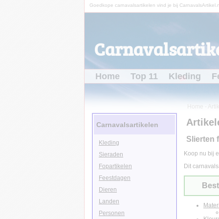
Goedkope carnavalsartikelen vind je bij CarnavalsArtikel.n
Carnavalsartike
Home
Top 11
Kleding
F
Home
-
Arti
Artikel
Carnavalsartikelen
Slierten 
Kleding
Koop nu bij e
Sieraden
Fopartikelen
Dit carnavals
Feestdagen
Best
Dieren
Landen
Mater
Personen