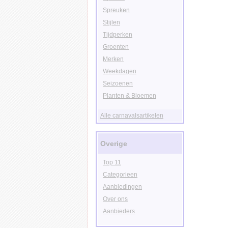
Spreuken
Stijlen
Tijdperken
Groenten
Merken
Weekdagen
Seizoenen
Planten & Bloemen
Alle carnavalsartikelen
Overige
Top 11
Categorieen
Aanbiedingen
Over ons
Aanbieders