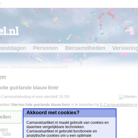
l
l.nl
eestdagen
Personen
Beroemdheden
Versierin
kelen
-
Slierten folie guirlande blauw 6mtr
en
folie guirlande blauw 6mtr
-Carnavalskleding.nl voor slechts€ 10.35!
artikel
Slierten folie guirlande blauw 6mtr
is te bestellen bij
E-Carnavalskleding.nl
Akkoord met cookies?
ellen
Carnavalsartikel.nl maakt gebruik van cookies en
daarmee vergelijkbare technieken.
ialen
Carnavalsartikel.nl gebruikt functionele en
Folie
analytische cookies om u een optimale