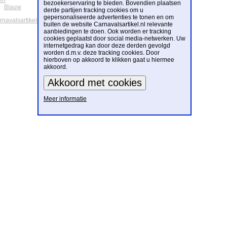
en
bezoekerservaring te bieden. Bovendien plaatsen
Blauw
derde partijen tracking cookies om u
gepersonaliseerde advertenties te tonen en om
arnavalsartikelen
buiten de website Carnavalsartikel.nl relevante
aanbiedingen te doen. Ook worden er tracking
cookies geplaatst door social media-netwerken. Uw
internetgedrag kan door deze derden gevolgd
worden d.m.v. deze tracking cookies. Door
hierboven op akkoord te klikken gaat u hiermee
akkoord.
Meer informatie