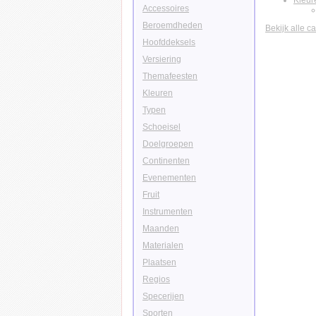
Kleur
Accessoires
Beroemdheden
Bekijk alle c
Hoofddeksels
Versiering
Themafeesten
Kleuren
Typen
Schoeisel
Doelgroepen
Continenten
Evenementen
Fruit
Instrumenten
Maanden
Materialen
Plaatsen
Regios
Specerijen
Sporten