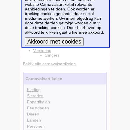
Feestbazaar - Vóór 13:00 uur besteld, morgen
website Carnavalsartikel.nl relevante
in huis!
aanbiedingen te doen. Ook worden er
tracking cookies geplaatst door social
Dit carnavalsartikel
Slinger met
media-netwerken. Uw internetgedrag kan
onderhangers Fiesta (4 m)
is te bestellen bij
door deze derden gevolgd worden d.m.v.
Feestbazaar.nl
voor
€ 3,98
.
deze tracking cookies. Door hierboven op
akkoord te klikken gaat u hiermee akkoord.
Bestellen
Versiering
Meer informatie
Slingers
Bekijk alle carnavalsartikelen
Carnavalsartikelen
Kleding
Sieraden
Fopartikelen
Feestdagen
Dieren
Landen
Personen