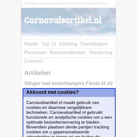
Goedkope carnavalsartikelen vind je bij CarnavalsArtikel.nl
Carnavalsartikel.nl
Home
Top 11
Kleding
Feestdagen
Personen
Beroemdheden
Versiering
Contact
Artikelen
Slinger met onderhangers Fiesta (4 m)
Akkoord met cookies?
Carnavalsartikel.nl maakt gebruik van
cookies en daarmee vergelijkbare
technieken. Carnavalsartikel.nl gebruikt
functionele en analytische cookies om u een
optimale bezoekerservaring te bieden.
Bovendien plaatsen derde partijen tracking
cookies om u gepersonaliseerde
Slinger met onderhangers Fiesta (4 m) -
advertenties te tonen en om buiten de