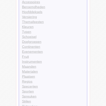
Accessoires
Beroemdheden
Hoofddeksels
Versiering
Themafeesten
Kleuren
Typen
Schoeisel
Doelgroepen
Continenten
Evenementen
Fruit
Instrumenten
Maanden
Materialen
Plaatsen
Regios
Specerijen
Sporten
Spreuken
Stijlen