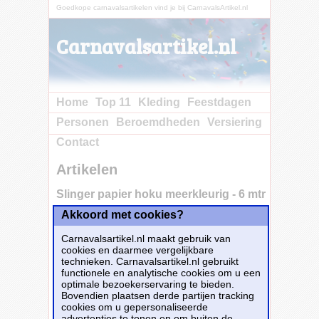
Goedkope carnavalsartikelen vind je bij CarnavalsArtikel.nl
Carnavalsartikel.nl
Home
Top 11
Kleding
Feestdagen
Personen
Beroemdheden
Versiering
Contact
Artikelen
Slinger papier hoku meerkleurig - 6 mtr
Akkoord met cookies?
Gekleurde papieren slinger model Hoku. Met
Carnavalsartikel.nl maakt gebruik van
deze opvouwbare en vrolijke slinger verander
cookies en daarmee vergelijkbare
je elke kamer in een gezellige
technieken. Carnavalsartikel.nl gebruikt
feestruimte.Deze gekleurde slinger Hoku is 6
functionele en analytische cookies om u een
meter lang en is brandvertragend.
optimale bezoekerservaring te bieden.
Dit carnavalsartikel
Slinger papier hoku
Bovendien plaatsen derde partijen tracking
meerkleurig - 6 mtr
is te bestellen bij
cookies om u gepersonaliseerde
Feestwinkel.nl
voor
€ 2,90
.
advertenties te tonen en om buiten de