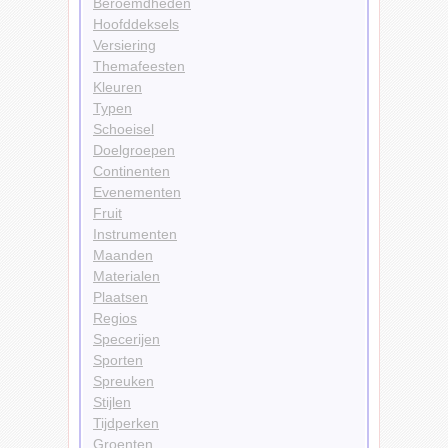
Beroemdheden
Hoofddeksels
Versiering
Themafeesten
Kleuren
Typen
Schoeisel
Doelgroepen
Continenten
Evenementen
Fruit
Instrumenten
Maanden
Materialen
Plaatsen
Regios
Specerijen
Sporten
Spreuken
Stijlen
Tijdperken
Groenten