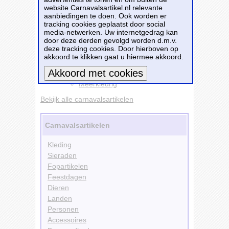
website Carnavalsartikel.nl relevante
aanbiedingen te doen. Ook worden er
Bestellen
tracking cookies geplaatst door social
media-netwerken. Uw internetgedrag kan
door deze derden gevolgd worden d.m.v.
Versiering
deze tracking cookies. Door hierboven op
Slingers
akkoord te klikken gaat u hiermee akkoord.
Materialen
Papier
Kleuren
Meerkleurig
Meer informatie
Bekijk alle carnavalsartikelen
Carnavalsartikelen
Kleding
Sieraden
Fopartikelen
Feestdagen
Dieren
Landen
Personen
Accessoires