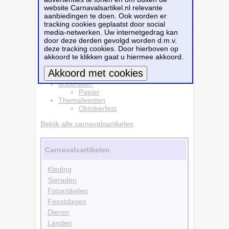
Dit carnavalsartikel
Slinger Papier
website Carnavalsartikel.nl relevante
Oktoberfest 10 mtr
is te bestellen bij
aanbiedingen te doen. Ook worden er
Feestwinkel.nl
voor
€ 3,50
.
tracking cookies geplaatst door social
media-netwerken. Uw internetgedrag kan
door deze derden gevolgd worden d.m.v.
Bestellen
deze tracking cookies. Door hierboven op
akkoord te klikken gaat u hiermee akkoord.
Versiering
Slingers
Materialen
Meer informatie
Papier
Themafeesten
Oktoberfest
Bekijk alle carnavalsartikelen
Carnavalsartikelen
Kleding
Sieraden
Fopartikelen
Feestdagen
Dieren
Landen