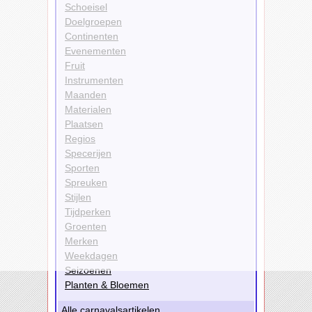
Schoeisel
Doelgroepen
Continenten
Evenementen
Fruit
Instrumenten
Maanden
Materialen
Plaatsen
Regios
Specerijen
Sporten
Spreuken
Stijlen
Tijdperken
Groenten
Merken
Weekdagen
Seizoenen
Planten & Bloemen
Alle carnavalsartikelen