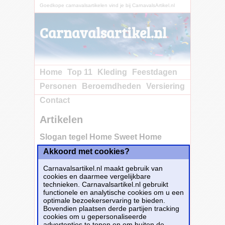
Goedkope carnavalsartikelen vind je bij CarnavalsArtikel.nl
Carnavalsartikel.nl
Home
Top 11
Kleding
Feestdagen
Personen
Beroemdheden
Versiering
Contact
Artikelen
Slogan tegel Home Sweet Home
Akkoord met cookies?
Carnavalsartikel.nl maakt gebruik van
cookies en daarmee vergelijkbare
technieken. Carnavalsartikel.nl gebruikt
functionele en analytische cookies om u een
optimale bezoekerservaring te bieden.
Bovendien plaatsen derde partijen tracking
cookies om u gepersonaliseerde
advertenties te tonen en om buiten de