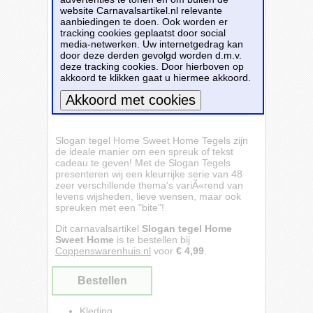
website Carnavalsartikel.nl relevante
aanbiedingen te doen. Ook worden er
tracking cookies geplaatst door social
media-netwerken. Uw internetgedrag kan
door deze derden gevolgd worden d.m.v.
deze tracking cookies. Door hierboven op
akkoord te klikken gaat u hiermee akkoord.
Meer informatie
Slogan tegel Home Sweet Home Tegels zijn
de ideale manier om een spreuk of tekst
cadeau te geven! Met de Slogan Tegels
presenteren wij een kleurrijke serie van 48
zeer verschillende thema's variÃ«rend van
levens wijsheden, lieve wensen, maar ook
spreuken met een "bite"!
Dit carnavalsartikel
Slogan tegel Home
Sweet Home
is te bestellen bij
Coppenswarenhuis.nl
voor
€ 4,99
.
Bestellen
Kleding