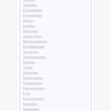
Sieraden
Fopartikelen
Feestdagen
Dieren
Landen
Personen
Accessoires
Beroemdheden
Hoofddeksels
Versiering
Themafeesten
Kleuren
Typen
Schoeisel
Doelgroepen
Continenten
Evenementen
Fruit
Instrumenten
Maanden
Materialen