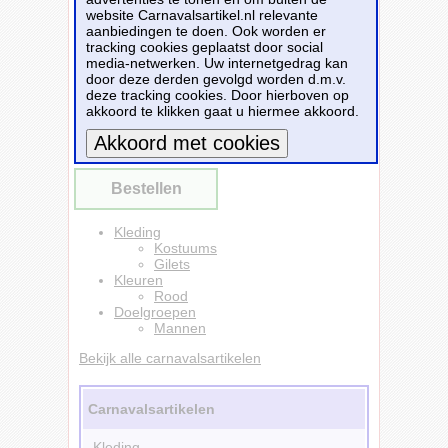
Ideaal voor verkleedpartijen, speciale
website Carnavalsartikel.nl relevante
evenementen of themafeesten, dit gilet biedt
aanbiedingen te doen. Ook worden er
een chique en glamoureuze look die zeker de
tracking cookies geplaatst door social
aandacht trekt. Het lichte polyester materiaal
media-netwerken. Uw internetgedrag kan
zorgt voor een comfortabele pasvorm.
door deze derden gevolgd worden d.m.v.
deze tracking cookies. Door hierboven op
Dit carnavalsartikel
Smiffys carnavalkleding
akkoord te klikken gaat u hiermee akkoord.
verkleed Pailetten Gilet - rood - Heren 56-
58 (XL) -
is te bestellen bij
Fun-en-feest.nl
voor
€ 18,99
.
Meer informatie
Bestellen
Kleding
Kostuums
Gilets
Kleuren
Rood
Doelgroepen
Mannen
Bekijk alle carnavalsartikelen
Carnavalsartikelen
Kleding