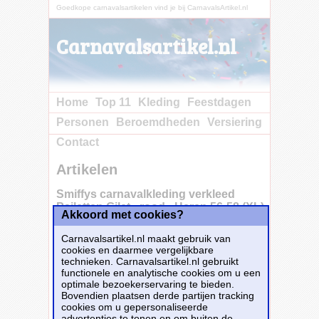
Goedkope carnavalsartikelen vind je bij CarnavalsArtikel.nl
Carnavalsartikel.nl
Home
Top 11
Kleding
Feestdagen
Personen
Beroemdheden
Versiering
Contact
Artikelen
Smiffys carnavalkleding verkleed
Pailetten Gilet - rood - Heren 56-58 (XL)
Akkoord met cookies?
-
Carnavalsartikel.nl maakt gebruik van
cookies en daarmee vergelijkbare
technieken. Carnavalsartikel.nl gebruikt
Voeg een vleugje glamour toe aan je outfit met
functionele en analytische cookies om u een
dit rode pailetten gilet/vestje voor heren. Dit
optimale bezoekerservaring te bieden.
stijlvolle vestje, gemaakt van polyester, is
Bovendien plaatsen derde partijen tracking
bedekt met glinsterende pailetten die een
cookies om u gepersonaliseerde
opvallende en feestelijke uitstraling geven.
advertenties te tonen en om buiten de