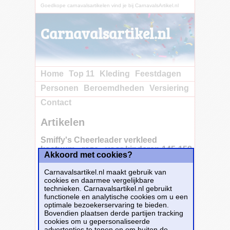
Goedkope carnavalsartikelen vind je bij CarnavalsArtikel.nl
Carnavalsartikel.nl
Home
Top 11
Kleding
Feestdagen
Personen
Beroemdheden
Versiering
Contact
Artikelen
Smiffy's Cheerleader verkleed
kostuum - roze - voor kinderen 145-158
Akkoord met cookies?
(10-12 jaar) -
Carnavalsartikel.nl maakt gebruik van
cookies en daarmee vergelijkbare
technieken. Carnavalsartikel.nl gebruikt
Laat je kind schitteren als een echte
functionele en analytische cookies om u een
cheerleader met dit vrolijke verkleedkostuum!
optimale bezoekerservaring te bieden.
Perfect voor themafeesten,
Bovendien plaatsen derde partijen tracking
sportevenementen, schoolvoorstellingen of
cookies om u gepersonaliseerde
gewoon voor urenlang speelplezier. Dit
advertenties te tonen en om buiten de