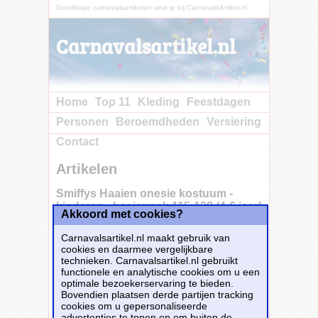
Goedkope carnavalsartikelen vind je bij CarnavalsArtikel.nl
Carnavalsartikel.nl
Home
Top 11
Kleding
Feestdagen
Personen
Beroemdheden
Versiering
Contact
Artikelen
Smiffys Haaien onesie kostuum -
kinderen - haaienpak 115-128 (4-6 jaar)
Akkoord met cookies?
-
Carnavalsartikel.nl maakt gebruik van
cookies en daarmee vergelijkbare
technieken. Carnavalsartikel.nl gebruikt
Onesie haai kostuum voor kids. Een leuke
functionele en analytische cookies om u een
Onesie voor jongens en meiden. Deze Onesie
optimale bezoekerservaring te bieden.
bestaat uit 1 geheel inclusief capuchon. De
Bovendien plaatsen derde partijen tracking
voetjes aan de onderkant zijn open. LET OP:
cookies om u gepersonaliseerde
Deze party/ carnaval onesie is gemaakt van
advertenties te tonen en om buiten de