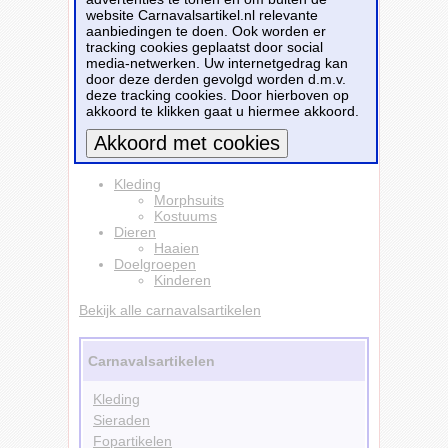
dun polyester materiaal en is niet geschikt als
website Carnavalsartikel.nl relevante
pyjama onesie.
aanbiedingen te doen. Ook worden er
tracking cookies geplaatst door social
Dit carnavalsartikel
Smiffys Haaien onesie
media-netwerken. Uw internetgedrag kan
kostuum - kinderen - haaienpak 115-128 (4-
door deze derden gevolgd worden d.m.v.
6 jaar) -
is te bestellen bij
Fun-en-feest.nl
voor
deze tracking cookies. Door hierboven op
€ 25,99
.
akkoord te klikken gaat u hiermee akkoord.
Bestellen
Meer informatie
Kleding
Morphsuits
Kostuums
Dieren
Haaien
Doelgroepen
Kinderen
Bekijk alle carnavalsartikelen
Carnavalsartikelen
Kleding
Sieraden
Fopartikelen