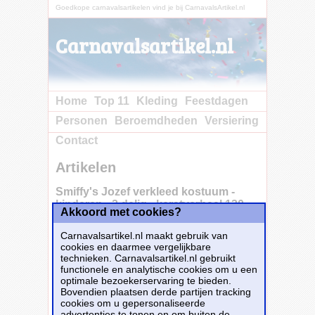
Goedkope carnavalsartikelen vind je bij CarnavalsArtikel.nl
Carnavalsartikel.nl
Home
Top 11
Kleding
Feestdagen
Personen
Beroemdheden
Versiering
Contact
Artikelen
Smiffy's Jozef verkleed kostuum -
kinderen - 2 delig - kerstverhaal 130-
Akkoord met cookies?
143 (7-9 jaar) -
Carnavalsartikel.nl maakt gebruik van
cookies en daarmee vergelijkbare
technieken. Carnavalsartikel.nl gebruikt
functionele en analytische cookies om u een
Beleef het kerstverhaal als nooit tevoren met
optimale bezoekerservaring te bieden.
dit Jozef kostuum voor kinderen! Dit
Bovendien plaatsen derde partijen tracking
authentieke, tweedelige kostuum brengt de
cookies om u gepersonaliseerde
figuur van Jozef tot leven en is perfect voor
advertenties te tonen en om buiten de