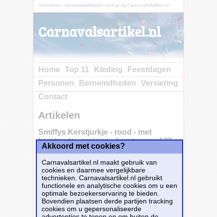
Goedkope carnavalsartikelen vind je bij CarnavalsArtikel.nl
Carnavalsartikel.nl
Home
Top 11
Kleding
Feestdagen
Personen
Beroemdheden
Versiering
Contact
Artikelen
Smiffys Kerstjurkje - rood - met
kerstmuts - meisjes - kerstvrouw 122-
Akkoord met cookies?
134 (6-8 jaar) -
Carnavalsartikel.nl maakt gebruik van
cookies en daarmee vergelijkbare
technieken. Carnavalsartikel.nl gebruikt
Kerstman jurkje voor meisjes inclusief
functionele en analytische cookies om u een
kerstmuts. Laat je kleine meisje stralen als
optimale bezoekerservaring te bieden.
een kerstprinses in dit schattige rode
Bovendien plaatsen derde partijen tracking
kerstjurkje met kerstmuts. Dit kerstjurkje is
cookies om u gepersonaliseerde
perfect voor de feestdagen en is ontworpen
advertenties te tonen en om buiten de