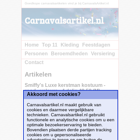
Goedkope carnavalsartikelen vind je bij CarnavalsArtikel.nl
Carnavalsartikel.nl
Home
Top 11
Kleding
Feestdagen
Personen
Beroemdheden
Versiering
Contact
Artikelen
Smiffy's Luxe kerstman kostuum -
rood - velours - 4 delig 48-50 (M) -
Akkoord met cookies?
Carnavalsartikel.nl maakt gebruik van
cookies en daarmee vergelijkbare
Transformeer je in de ultieme kerstman met
technieken. Carnavalsartikel.nl gebruikt
dit prachtige, luxe kerstkostuum! Het kostuum
functionele en analytische cookies om u een
is uitgevoerd in dieprood velours, wat zorgt
optimale bezoekerservaring te bieden.
voor een warme en authentieke uitstraling.
Bovendien plaatsen derde partijen tracking
Het vierdelige pak bestaat uit een jas, broek,
cookies om u gepersonaliseerde
riem en bijpassende kerstmuts, alles gemaakt
advertenties te tonen en om buiten de