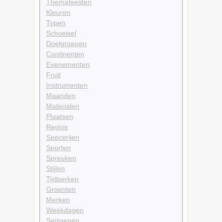
Themafeesten
Kleuren
Typen
Schoeisel
Doelgroepen
Continenten
Evenementen
Fruit
Instrumenten
Maanden
Materialen
Plaatsen
Regios
Specerijen
Sporten
Spreuken
Stijlen
Tijdperken
Groenten
Merken
Weekdagen
Seizoenen