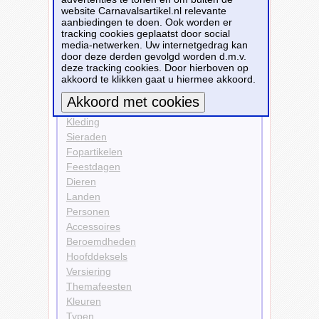
website Carnavalsartikel.nl relevante
aanbiedingen te doen. Ook worden er
Personen
tracking cookies geplaatst door social
Vlinderdassen
media-netwerken. Uw internetgedrag kan
door deze derden gevolgd worden d.m.v.
Bekijk alle carnavalsartikelen
deze tracking cookies. Door hierboven op
akkoord te klikken gaat u hiermee akkoord.
Carnavalsartikelen
Kleding
Meer informatie
Sieraden
Fopartikelen
Feestdagen
Dieren
Landen
Personen
Accessoires
Beroemdheden
Hoofddeksels
Versiering
Themafeesten
Kleuren
Typen