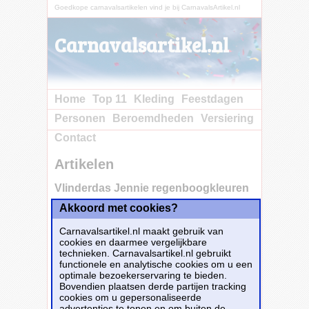
Goedkope carnavalsartikelen vind je bij CarnavalsArtikel.nl
Carnavalsartikel.nl
Home
Top 11
Kleding
Feestdagen
Personen
Beroemdheden
Versiering
Contact
Artikelen
Vlinderdas Jennie regenboogkleuren
Akkoord met cookies?
Koop
nu bij e-Carnavalskleding.nl voor slechts€
Carnavalsartikel.nl maakt gebruik van
3.10!
cookies en daarmee vergelijkbare
Dit carnavalsartikel
Vlinderdas Jennie
technieken. Carnavalsartikel.nl gebruikt
regenboogkleuren
is te bestellen bij
E-
functionele en analytische cookies om u een
Carnavalskleding.nl
voor
€ 3,10
.
optimale bezoekerservaring te bieden.
Bovendien plaatsen derde partijen tracking
cookies om u gepersonaliseerde
Bestellen
advertenties te tonen en om buiten de