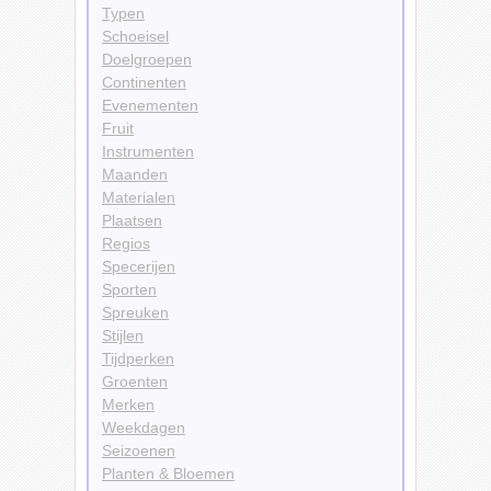
Typen
Schoeisel
Doelgroepen
Continenten
Evenementen
Fruit
Instrumenten
Maanden
Materialen
Plaatsen
Regios
Specerijen
Sporten
Spreuken
Stijlen
Tijdperken
Groenten
Merken
Weekdagen
Seizoenen
Planten & Bloemen