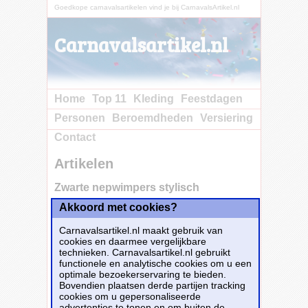
Goedkope carnavalsartikelen vind je bij CarnavalsArtikel.nl
Carnavalsartikel.nl
Home
Top 11
Kleding
Feestdagen
Personen
Beroemdheden
Versiering
Contact
Artikelen
Zwarte nepwimpers stylisch
Akkoord met cookies?
Koop nu bij e-
Carnavalskleding.nl voor slechts€ 3.75!
Carnavalsartikel.nl maakt gebruik van
Dit carnavalsartikel
Zwarte nepwimpers
cookies en daarmee vergelijkbare
stylisch
is te bestellen bij
E-
technieken. Carnavalsartikel.nl gebruikt
Carnavalskleding.nl
voor
€ 3,75
.
functionele en analytische cookies om u een
optimale bezoekerservaring te bieden.
Bovendien plaatsen derde partijen tracking
Bestellen
cookies om u gepersonaliseerde
advertenties te tonen en om buiten de