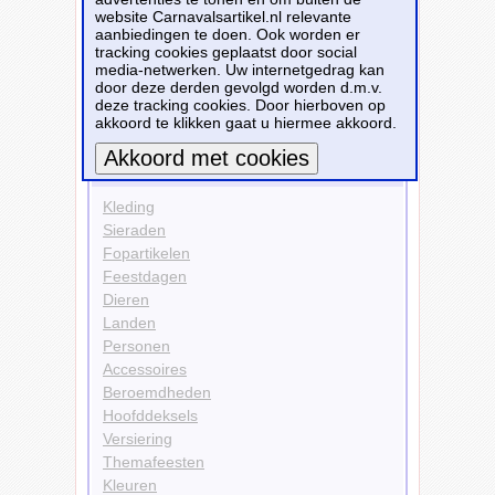
website Carnavalsartikel.nl relevante
Kleuren
aanbiedingen te doen. Ook worden er
Zwart
tracking cookies geplaatst door social
Fopartikelen
media-netwerken. Uw internetgedrag kan
Nepwimpers
door deze derden gevolgd worden d.m.v.
deze tracking cookies. Door hierboven op
Bekijk alle carnavalsartikelen
akkoord te klikken gaat u hiermee akkoord.
Carnavalsartikelen
Meer informatie
Kleding
Sieraden
Fopartikelen
Feestdagen
Dieren
Landen
Personen
Accessoires
Beroemdheden
Hoofddeksels
Versiering
Themafeesten
Kleuren