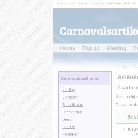
Goedkope carnavalsartikelen vind je bij CarnavalsArtikel.n
Carnavalsartike
Home
Top 11
Kleding
F
Home
-
Arti
Artikel
Carnavalsartikelen
Zwarte 
Kleding
Koop nu bij e
Sieraden
Fopartikelen
Dit carnavals
Feestdagen
Best
Dieren
Landen
Kleur
Personen