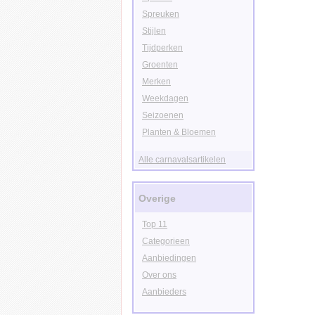
Spreuken
Stijlen
Tijdperken
Groenten
Merken
Weekdagen
Seizoenen
Planten & Bloemen
Alle carnavalsartikelen
Overige
Top 11
Categorieen
Aanbiedingen
Over ons
Aanbieders