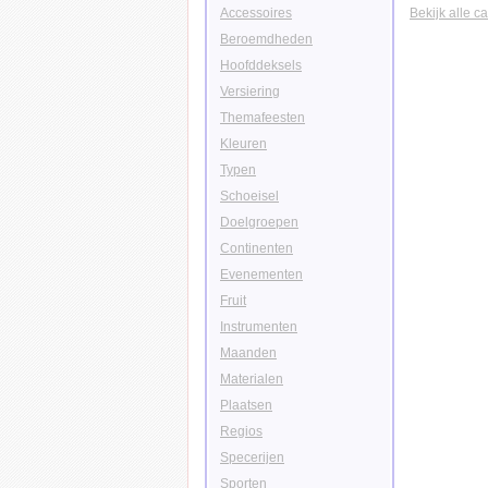
Accessoires
Bekijk alle c
Beroemdheden
Hoofddeksels
Versiering
Themafeesten
Kleuren
Typen
Schoeisel
Doelgroepen
Continenten
Evenementen
Fruit
Instrumenten
Maanden
Materialen
Plaatsen
Regios
Specerijen
Sporten