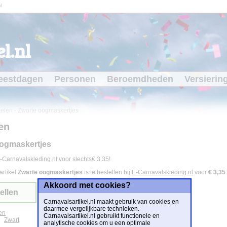
l
l.nl
eestdagen
Personen
Beroemdheden
Versierin
kelen
-
Zwarte oogmaskertjes
en
oogmaskertjes
-Carnavalskleding.nl voor slechts€ 3.35!
artikel
Zwarte oogmaskertjes
is te bestellen bij
E-Carnavalskleding.nl
voor
€ 3,35
.
Akkoord met cookies?
ellen
Carnavalsartikel.nl maakt gebruik van cookies en
daarmee vergelijkbare technieken.
en
Carnavalsartikel.nl gebruikt functionele en
Zwart
analytische cookies om u een optimale