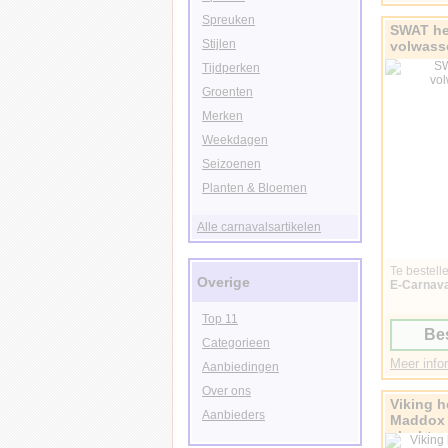
Spreuken
SWAT h
Stijlen
volwass
Tijdperken
Groenten
Merken
Weekdagen
Seizoenen
Planten & Bloemen
Alle carnavalsartikelen
Te bestelle
Overige
E-Carnava
Top 11
Bes
Categorieen
Meer infor
Aanbiedingen
Over ons
Viking 
Aanbieders
Maddox
vlechte