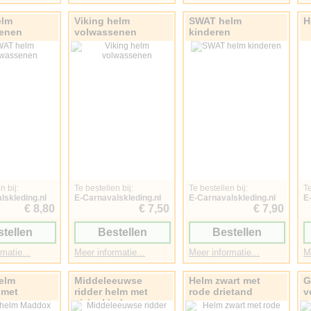
elm
Viking helm
SWAT helm
H
enen
volwassenen
kinderen
n bij:
Te bestellen bij:
Te bestellen bij:
Te
lskleding.nl
E-Carnavalskleding.nl
E-Carnavalskleding.nl
E
€ 8,80
€ 7,50
€ 7,90
tellen
Bestellen
Bestellen
matie...
Meer informatie...
Meer informatie...
M
helm
Middeleeuwse
Helm zwart met
G
 met
ridder helm met
rode drietand
v
n
vizier kind