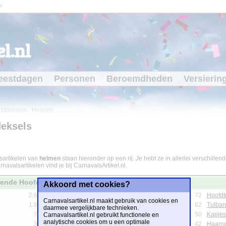
l
l.nl
eestdagen
Personen
Beroemdheden
Versierin
fddeksels
-
Helmen
eksels
lsartikelen van
helmen
staan hieronder op een rij. Je hebt ze in allerlei verschille
avalsartikelen vind je bij CarnavalsArtikel.nl.
llende Hoofddeksels
Akkoord met cookies?
2.696
Bandana's
197
Bolhoedjes
72
Hoofdt
Carnavalsartikel.nl maakt gebruik van cookies en
1.887
Caps
191
Pinata's
62
Tulba
daarmee vergelijkbare technieken.
718
Kronen
136
Stro-Hoedjes
50
Kapjes
Carnavalsartikel.nl gebruikt functionele en
analytische cookies om u een optimale
340
Haarbanden
127
Zonnekleppen
42
Haarne