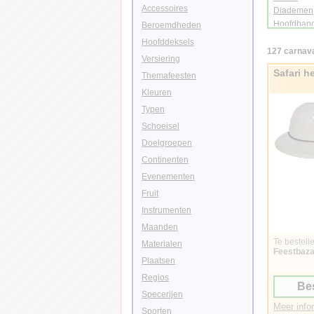
Accessoires
Diademen
Hoofdban
Beroemdheden
Tiaras
Hoofddeksels
127 carnava
Versiering
Safari h
Themafeesten
Kleuren
Typen
Schoeisel
Doelgroepen
Continenten
Evenementen
Fruit
Instrumenten
Maanden
Te bestelle
Materialen
Feestbaza
Plaatsen
Regios
Bes
Specerijen
Meer infor
Sporten