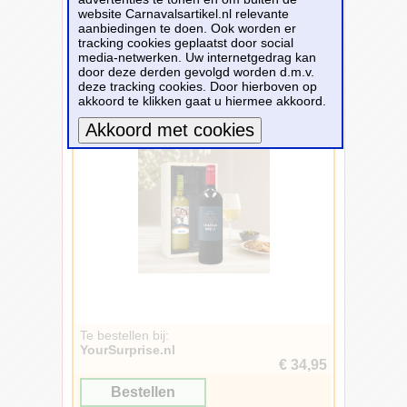
website Carnavalsartikel.nl relevante
Wit
1.880
aanbiedingen te doen. Ook worden er
Goud
1.673
tracking cookies geplaatst door social
Groen
1.383
media-netwerken. Uw internetgedrag kan
1.880 carnavalsartikelen - Pagina: 1
door deze derden gevolgd worden d.m.v.
Oranje
1.286
Vorige -
1
-
2
-
3
-
4
-
5
...
157
-
Volgende
deze tracking cookies. Door hierboven op
akkoord te klikken gaat u hiermee akkoord.
Neon
1.159
Wijnpakket met bedrukt etiket - Oude
Zilver
1.095
Kaap - Wit en rood
Geel
917
Bruin
873
Meer informatie
Grijs
662
Regenboog
558
Paars
548
Blond
334
Beige
143
Fuchsia
140
Fluor
119
Turquoise
86
Te bestellen bij:
Meerkleurig
59
YourSurprise.nl
€ 34,95
Lila
51
Transparant
33
Bestellen
Brons
25