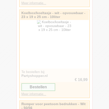
Meer informatie...
Huidskleur
2
Koelbox/koeltasje - wit - opvouwbaar -
23 x 19 x 25 cm - 10liter
Te bestellen bij:
Partyshopper.nl
€ 16,99
Bestellen
Meer informatie...
Romper voor peetoom bedrukken - Wit
- 50/56