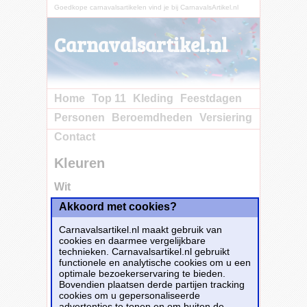
Goedkope carnavalsartikelen vind je bij CarnavalsArtikel.nl
Carnavalsartikel.nl
Home
Top 11
Kleding
Feestdagen
Personen
Beroemdheden
Versiering
Contact
Kleuren
Wit
Akkoord met cookies?
Alle carnavalsartikelen in de kleur
wit
staan
hieronder op een rij.
Carnavalsartikel.nl maakt gebruik van
cookies en daarmee vergelijkbare
Verschillende Kleuren
technieken. Carnavalsartikel.nl gebruikt
Zwart
7.552
functionele en analytische cookies om u een
optimale bezoekerservaring te bieden.
Rood
2.604
Bovendien plaatsen derde partijen tracking
Roze
2.397
cookies om u gepersonaliseerde
Blauw
2.241
advertenties te tonen en om buiten de