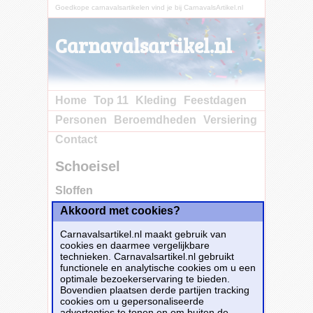
Goedkope carnavalsartikelen vind je bij CarnavalsArtikel.nl
Carnavalsartikel.nl
Home
Top 11
Kleding
Feestdagen
Personen
Beroemdheden
Versiering
Contact
Schoeisel
Sloffen
Akkoord met cookies?
Alle carnavalsartikelen van
sloffen
staan
hieronder op een rij. Je hebt ze in allerlei
Carnavalsartikel.nl maakt gebruik van
verschillende soorten en maten. Goedkope
cookies en daarmee vergelijkbare
carnavalsartikelen vind je bij
technieken. Carnavalsartikel.nl gebruikt
CarnavalsArtikel.nl.
functionele en analytische cookies om u een
optimale bezoekerservaring te bieden.
Verschillende Schoeisel
Bovendien plaatsen derde partijen tracking
Sloffen
296
cookies om u gepersonaliseerde
advertenties te tonen en om buiten de