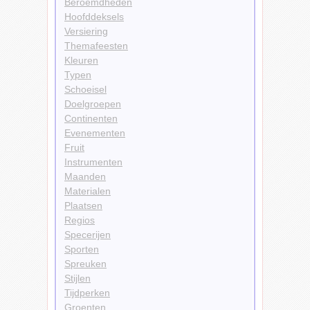
Beroemdheden
Hoofddeksels
Versiering
Themafeesten
Kleuren
Typen
Schoeisel
Doelgroepen
Continenten
Evenementen
Fruit
Instrumenten
Maanden
Materialen
Plaatsen
Regios
Specerijen
Sporten
Spreuken
Stijlen
Tijdperken
Groenten