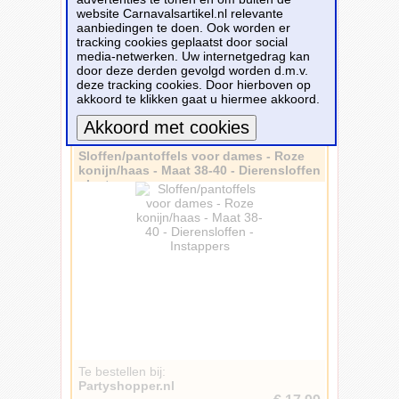
Pantoffels
50
website Carnavalsartikel.nl relevante
aanbiedingen te doen. Ook worden er
Schoenen
40
tracking cookies geplaatst door social
Slippers
28
media-netwerken. Uw internetgedrag kan
door deze derden gevolgd worden d.m.v.
Laarzen
6
deze tracking cookies. Door hierboven op
Schaatsen
2
akkoord te klikken gaat u hiermee akkoord.
296 carnavalsartikelen - Pagina: 1
Vorige -
1
-
2
-
3
-
4
-
5
...
25
-
Volgende
Sloffen/pantoffels voor dames - Roze
Meer informatie
konijn/haas - Maat 38-40 - Dierensloffen
- Instappers
Te bestellen bij:
Partyshopper.nl