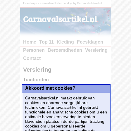
Goedkope carnavalsartikelen vind je bij CarnavalsArtikel.nl
Carnavalsartikel.nl
Home
Top 11
Kleding
Feestdagen
Personen
Beroemdheden
Versiering
Contact
Versiering
Tuinborden
Akkoord met cookies?
Alle carnavalsartikelen van
tuinborden
staan
hieronder op een rij. Je hebt ze in allerlei
Carnavalsartikel.nl maakt gebruik van
verschillende soorten en maten. Goedkope
cookies en daarmee vergelijkbare
carnavalsartikelen vind je bij
technieken. Carnavalsartikel.nl gebruikt
CarnavalsArtikel.nl.
functionele en analytische cookies om u een
optimale bezoekerservaring te bieden.
Verschillende Versiering
Bovendien plaatsen derde partijen tracking
Ballonnen
3.487
cookies om u gepersonaliseerde
advertenties te tonen en om buiten de