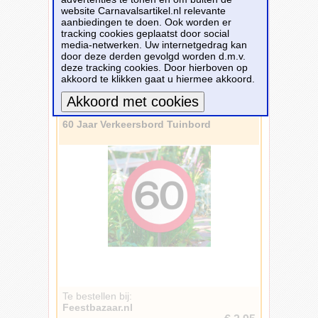
Vlaggen
1.577
website Carnavalsartikel.nl relevante
Decoraties
1.125
aanbiedingen te doen. Ook worden er
Slingers
792
tracking cookies geplaatst door social
media-netwerken. Uw internetgedrag kan
Servetten
352
door deze derden gevolgd worden d.m.v.
Confetti
311
deze tracking cookies. Door hierboven op
akkoord te klikken gaat u hiermee akkoord.
18 carnavalsartikelen - Pagina: 1
Linten
180
Afzetlinten
98
Vorige -
1
-
2
-
Volgende
Sjerpen
79
60 Jaar Verkeersbord Tuinbord
Meer informatie
Serpentines
51
Posters
34
Banners
32
Spandoeken
29
Tuinborden
18
Feestpakketten
10
Wandbekleding
7
Vuurwerk
5
Huldeborden
3
Oorkondes
3
Crepepapier
1
Te bestellen bij:
Spiralen
Feestbazaar.nl
1