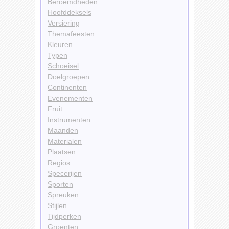
Beroemdheden
Hoofddeksels
Versiering
Themafeesten
Kleuren
Typen
Schoeisel
Doelgroepen
Continenten
Evenementen
Fruit
Instrumenten
Maanden
Materialen
Plaatsen
Regios
Specerijen
Sporten
Spreuken
Stijlen
Tijdperken
Groenten