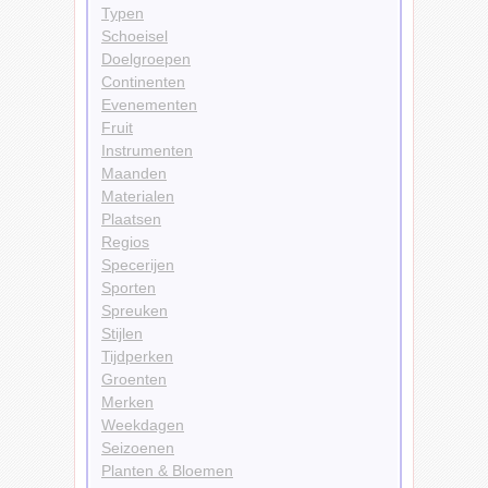
Typen
Schoeisel
Doelgroepen
Continenten
Evenementen
Fruit
Instrumenten
Maanden
Materialen
Plaatsen
Regios
Specerijen
Sporten
Spreuken
Stijlen
Tijdperken
Groenten
Merken
Weekdagen
Seizoenen
Planten & Bloemen