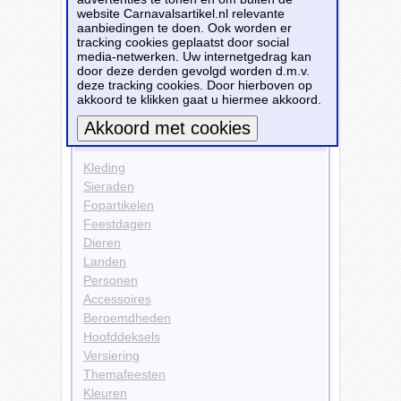
website Carnavalsartikel.nl relevante
Hoofddeksels
aanbiedingen te doen. Ook worden er
Hoeden
tracking cookies geplaatst door social
Kleuren
media-netwerken. Uw internetgedrag kan
Wit
door deze derden gevolgd worden d.m.v.
deze tracking cookies. Door hierboven op
Bekijk alle carnavalsartikelen
akkoord te klikken gaat u hiermee akkoord.
Carnavalsartikelen
Meer informatie
Kleding
Sieraden
Fopartikelen
Feestdagen
Dieren
Landen
Personen
Accessoires
Beroemdheden
Hoofddeksels
Versiering
Themafeesten
Kleuren