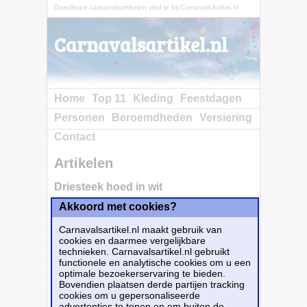
Goedkope carnavalsartikelen vind je bij CarnavalsArtikel.nl
Carnavalsartikel.nl
Home
Top 11
Kleding
Feestdagen
Personen
Beroemdheden
Versiering
Contact
Artikelen
Driesteek hoed in wit
Akkoord met cookies?
Koop nu bij e-
Carnavalskleding.nl voor slechts€ 7.95!
Carnavalsartikel.nl maakt gebruik van
Dit carnavalsartikel
Driesteek hoed in wit
is
cookies en daarmee vergelijkbare
te bestellen bij
E-Carnavalskleding.nl
voor
€
technieken. Carnavalsartikel.nl gebruikt
7,95
.
functionele en analytische cookies om u een
optimale bezoekerservaring te bieden.
Bovendien plaatsen derde partijen tracking
Bestellen
cookies om u gepersonaliseerde
advertenties te tonen en om buiten de