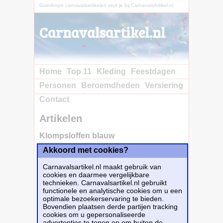
Goedkope carnavalsartikelen vind je bij CarnavalsArtikel.nl
Carnavalsartikel.nl
Home
Top 11
Kleding
Feestdagen
Personen
Beroemdheden
Versiering
Contact
Artikelen
Klompsloffen blauw
Akkoord met cookies?
Carnavalsartikel.nl maakt gebruik van
cookies en daarmee vergelijkbare
technieken. Carnavalsartikel.nl gebruikt
functionele en analytische cookies om u een
optimale bezoekerservaring te bieden.
Bovendien plaatsen derde partijen tracking
cookies om u gepersonaliseerde
advertenties te tonen en om buiten de