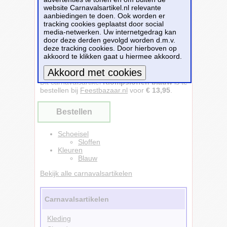
website Carnavalsartikel.nl relevante
aanbiedingen te doen. Ook worden er
tracking cookies geplaatst door social
media-netwerken. Uw internetgedrag kan
door deze derden gevolgd worden d.m.v.
deze tracking cookies. Door hierboven op
akkoord te klikken gaat u hiermee akkoord.
Klompsloffen blauw - Feestbazaar - Vóór
13:00 uur besteld, morgen in huis!
Dit carnavalsartikel
Klompsloffen blauw
is te
Meer informatie
bestellen bij
Feestbazaar.nl
voor
€ 13,95
.
Bestellen
Schoeisel
Sloffen
Kleuren
Blauw
Bekijk alle carnavalsartikelen
Carnavalsartikelen
Kleding