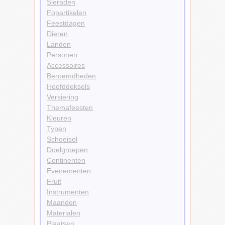
Sieraden
Fopartikelen
Feestdagen
Dieren
Landen
Personen
Accessoires
Beroemdheden
Hoofddeksels
Versiering
Themafeesten
Kleuren
Typen
Schoeisel
Doelgroepen
Continenten
Evenementen
Fruit
Instrumenten
Maanden
Materialen
Plaatsen