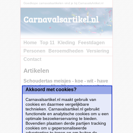
Goedkope carnavalsartikelen vind je bij CarnavalsArtikel.nl
Carnavalsartikel.nl
Home
Top 11
Kleding
Feestdagen
Personen
Beroemdheden
Versiering
Contact
Artikelen
Schoudertas meisjes - koe - wit - have
a nice day - 42 x 38 cm - shopper/tote
Akkoord met cookies?
bag
Carnavalsartikel.nl maakt gebruik van
cookies en daarmee vergelijkbare
technieken. Carnavalsartikel.nl gebruikt
Schoudertas voor meisjes in de kleur wit.
functionele en analytische cookies om u een
Deze leuke tote bag is bedrukt met het
optimale bezoekerservaring te bieden.
cartoon gezicht van een koe en de tekst: Have
Bovendien plaatsen derde partijen tracking
A Nice Day. Dit tasje is perfect als cadeautje
cookies om u gepersonaliseerde
voor kinderfeestjes, maar ook leuk om mee te
advertenties te tonen en om buiten de