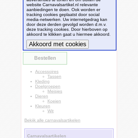
nemen naar school of een vakantie/uitje!
website Carnavalsartikel.nl relevante
Formaat vak: ca. 42 x 38 cm. Totale lengte
aanbiedingen te doen. Ook worden er
incl. hengsel: ca. 67 cm. Inhoud: ca. 10 liter.
tracking cookies geplaatst door social
Materiaal: 140 grams kwaliteit, 100% katoen.
media-netwerken. Uw internetgedrag kan
Merk: Bellatio Decorations.
door deze derden gevolgd worden d.m.v.
deze tracking cookies. Door hierboven op
Dit carnavalsartikel
Schoudertas meisjes -
akkoord te klikken gaat u hiermee akkoord.
koe - wit - have a nice day - 42 x 38 cm -
shopper/tote bag
is te bestellen bij
Partyshopper.nl
voor
€ 11,89
.
Meer informatie
Bestellen
Accessoires
Tassen
Kleding
Doelgroepen
Meisjes
Dieren
Koeien
Kleuren
Wit
Bekijk alle carnavalsartikelen
Carnavalsartikelen