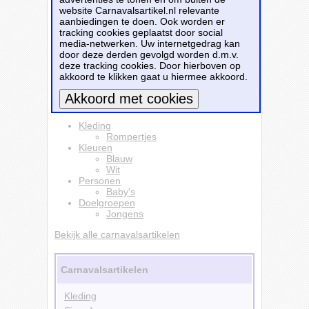
jongetje! Dit cadeau rompertje heeft 3
website Carnavalsartikel.nl relevante
nikkelvrije drukkertjes aan de onderkant.
aanbiedingen te doen. Ook worden er
Materiaal: 240 grams, 100% katoen.
tracking cookies geplaatst door social
media-netwerken. Uw internetgedrag kan
Dit carnavalsartikel
See you soon blauw hart
door deze derden gevolgd worden d.m.v.
gender reveal baby rompertje wit jongens
deze tracking cookies. Door hierboven op
is te bestellen bij
Partyshopper.nl
voor
€ 11,99
.
akkoord te klikken gaat u hiermee akkoord.
Bestellen
Meer informatie
Kleding
Rompertjes
Kleuren
Blauw
Wit
Personen
Baby's
Doelgroepen
Jongens
Bekijk alle carnavalsartikelen
Carnavalsartikelen
Kleding