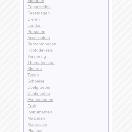
Sieraden
Fopartikelen
Feestdagen
Dieren
Landen
Personen
Accessoires
Beroemdheden
Hoofddeksels
Versiering
Themafeesten
Kleuren
Typen
Schoeisel
Doelgroepen
Continenten
Evenementen
Fruit
Instrumenten
Maanden
Materialen
Plaatsen