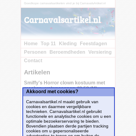
Goedkope carnavalsartikelen vind je bij CarnavalsArtikel.nl
Carnavalsartikel.nl
Home
Top 11
Kleding
Feestdagen
Personen
Beroemdheden
Versiering
Contact
Artikelen
Smiffy's Horror clown kostuum met
masker - volwassenen 48-50 (M) -
Akkoord met cookies?
Carnavalsartikel.nl maakt gebruik van
cookies en daarmee vergelijkbare
Trek alle aandacht met dit angstaanjagende
technieken. Carnavalsartikel.nl gebruikt
Horror clown kostuum voor volwassenen,
functionele en analytische cookies om u een
ideaal voor Halloween en carnaval. Het
optimale bezoekerservaring te bieden.
kostuum bestaat uit een felgekleurde, maar
Bovendien plaatsen derde partijen tracking
griezelige clown outfit met creepy details die je
cookies om u gepersonaliseerde
direct doen opvallen. Het wordt geleverd met
advertenties te tonen en om buiten de