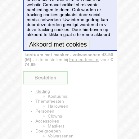
een angstaanjagend clownsmasker, compleet
website Carnavalsartikel.nl relevante
met verwrongen gezichtsuitdrukking, scherpe
aanbiedingen te doen. Ook worden er
tanden en wilde haren voor een onvergetelijke
tracking cookies geplaatst door social
horrorlook. Perfect voor iedereen die graag de
media-netwerken. Uw internetgedrag kan
rillingen wil bezorgen op elk feestje. Dit Horror
door deze derden gevolgd worden d.m.v.
clown kostuum combineert humor en horror in
deze tracking cookies. Door hierboven op
één en is een must-have voor liefhebbers van
akkoord te klikken gaat u hiermee akkoord.
enge verkleedkleding. Het kostuum bestaat uit
een jumpsuit en masker.
Dit carnavalsartikel
Smiffy's Horror clown
kostuum met masker - volwassenen 48-50
Meer informatie
(M) -
is te bestellen bij
Fun-en-feest.nl
voor
€
74,99
.
Bestellen
Kleding
Kostuums
Themafeesten
Halloween
Personen
Clowns
Accessoires
Maskers
Doelgroepen
Volwassenen